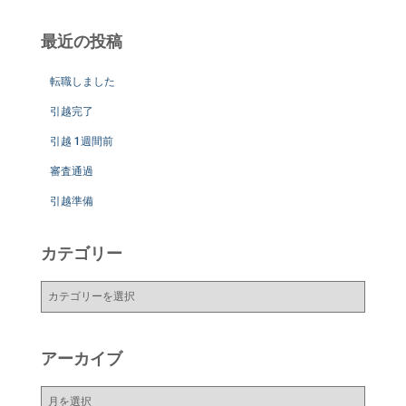
最近の投稿
転職しました
引越完了
引越 1週間前
審査通過
引越準備
カテゴリー
カ
テ
ゴ
リ
アーカイブ
ー
ア