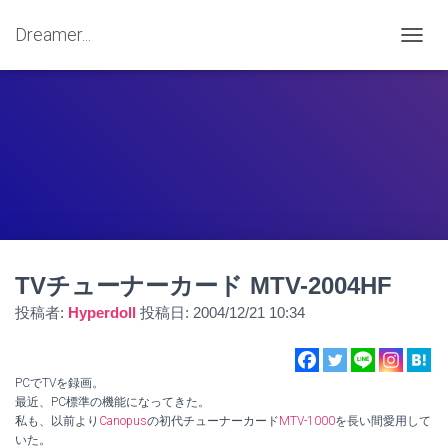
Dreamer...
ナ
ビ
ゲ
ー
シ
ョ
ン
を
切
り
替
え
TVチューナーカード MTV-2004HF
投稿者:
Hyperdoll
投稿日:
2004/12/21 10:34
PCでTVを録画。
最近、PC標準の機能になってきた。
私も、以前より
Canopus
の初代チューナーカード
MTV-1000
を長い間愛用して
いた。