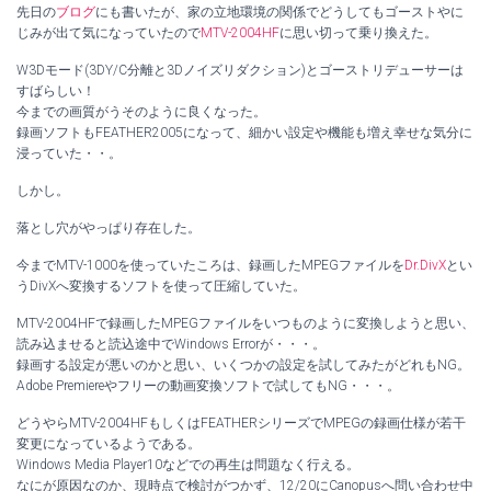
先日の
ブログ
にも書いたが、家の立地環境の関係でどうしてもゴーストやに
じみが出て気になっていたので
MTV-2004HF
に思い切って乗り換えた。
W3Dモード(3DY/C分離と3Dノイズリダクション)とゴーストリデューサーは
すばらしい！
今までの画質がうそのように良くなった。
録画ソフトもFEATHER2005になって、細かい設定や機能も増え幸せな気分に
浸っていた・・。
しかし。
落とし穴がやっぱり存在した。
今までMTV-1000を使っていたころは、録画したMPEGファイルを
Dr.DivX
とい
うDivXへ変換するソフトを使って圧縮していた。
MTV-2004HFで録画したMPEGファイルをいつものように変換しようと思い、
読み込ませると読込途中でWindows Errorが・・・。
録画する設定が悪いのかと思い、いくつかの設定を試してみたがどれもNG。
Adobe Premiereやフリーの動画変換ソフトで試してもNG・・・。
どうやらMTV-2004HFもしくはFEATHERシリーズでMPEGの録画仕様が若干
変更になっているようである。
Windows Media Player10などでの再生は問題なく行える。
なにが原因なのか、現時点で検討がつかず、12/20にCanopusへ問い合わせ中