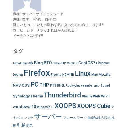
職種 : サーバーサイドエンジニア
趣味 : 散歩、MMO、自作PC
新しいもの、古いもの問わず気に入ったらのめりこみます!!
コーヒーとドーナツがあればがんばれる!!
ドーナツ バンザイ!!
タグ
Blog
BTO
CentOS7
ark
Chrome
AlmaLinux
CakePHP
CentOS
Firefox
Linux
IE
Mozilla
Debian
Fluentd
HDMI
Mac
PC
PHP
NAS
OSS
PT3
RHEL
RockyLinux
samba
smb
Sound
Thunderbird
Synology
Thema
Wiki
Web
Ubuntu
XOOPS
XOOPS Cube
windows 10
ア
Windows11
サーバー
キバ
フレームワーク
インフラ
健康診断
入院
内視
引越
鏡
病気