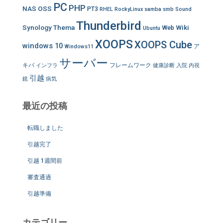
PC
PHP
NAS
OSS
PT3
RHEL
RockyLinux
samba
smb
Sound
Thunderbird
Synology
Thema
Wiki
Web
Ubuntu
XOOPS
XOOPS Cube
windows 10
ア
Windows11
サーバー
キバ
フレームワーク
インフラ
健康診断
入院
内視
引越
鏡
病気
最近の投稿
転職しました
引越完了
引越 1週間前
審査通過
引越準備
カテゴリー