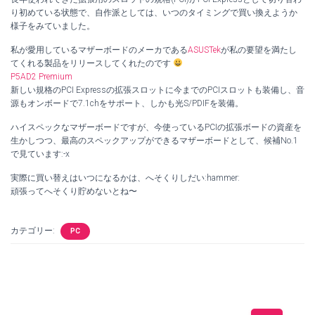
り初めている状態で、自作派としては、いつのタイミングで買い換えようか
様子をみていました。
私が愛用しているマザーボードのメーカである
ASUSTek
が私の要望を満たし
てくれる製品をリリースしてくれたのです
P5AD2 Premium
新しい規格のPCI Expressの拡張スロットに今までのPCIスロットも装備し、音
源もオンボードで7.1chをサポート、しかも光S/PDIFを装備。
ハイスペックなマザーボードですが、今使っているPCIの拡張ボードの資産を
生かしつつ、最高のスペックアップができるマザーボードとして、候補No.1
で見ています:-x
実際に買い替えはいつになるかは、へそくりしだい:hammer:
頑張ってへそくり貯めないとね〜
カテゴリー:
PC