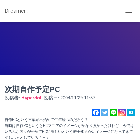
Dreamer...
ナ
ビ
ゲ
ー
シ
ョ
ン
を
切
り
替
え
次期自作予定PC
投稿者:
Hyperdoll
投稿日:
2004/11/29 11:57
自作PCという言葉が出始めて何年経つのだろう？
当時は自作PCというとPCマニアのイメージがかなり強かったけれど、今では
いろんな方々が始めてPCに詳しいという若干柔らかいイメージになってきて
少しホッとしている＾＾；