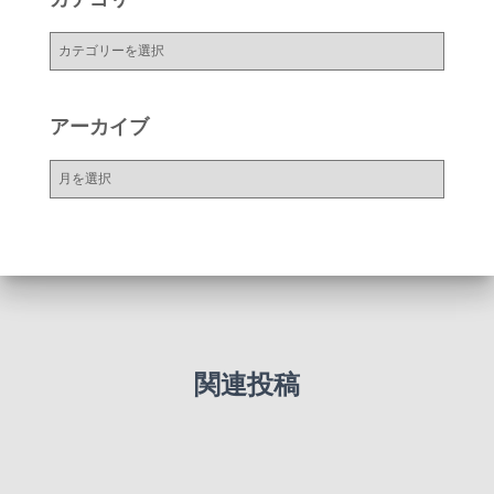
カ
テ
ゴ
リ
アーカイブ
ー
ア
ー
カ
イ
ブ
関連投稿