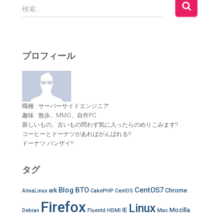
検
検索…
索
:
プロフィール
職種 : サーバーサイドエンジニア
趣味 : 散歩、MMO、自作PC
新しいもの、古いもの問わず気に入ったらのめりこみます!!
コーヒーとドーナツがあればがんばれる!!
ドーナツ バンザイ!!
タグ
Blog
BTO
CentOS7
ark
Chrome
AlmaLinux
CakePHP
CentOS
Firefox
Linux
IE
Mozilla
Debian
Fluentd
HDMI
Mac