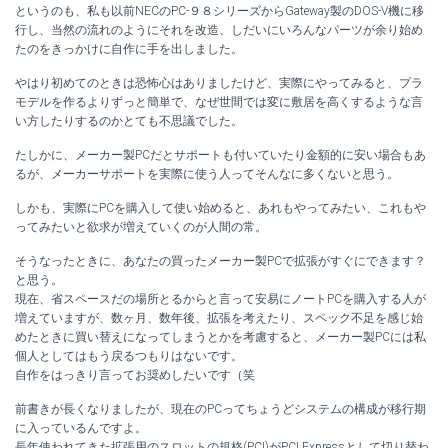
というのも、私も以前NECのPC-９８シリーズからGateway製のDOS-V機に移
行し、当然の流れのようにそれを改造、しだいにいろんなパーツが余り始め
たのをきっかけに自作に手を出しました。
やはり初めてのときは恐怖心はありましたけど、実際にやってみると、プラ
モデルを作るよりずっと簡単で、なぜ世間では変に敷居を高くするような言
い方したりするのかとても不思議でした。
たしかに、メーカー製PCだとサポートも付いていたり金額的に安い場合もあ
るが、メーカーサポートを実際に使う人ってそんなに多くないと思う。
しかも、実際にPCを購入して使い始めると、あれもやってみたい、これもや
ってみたいと欲求が増えていくのが人間の常。
そうなったときに、あなたの買ったメーカー製PCで拡張がすぐにできます？
と思う。
現在、省スペースだの場所とるからと言って安易にノートPCを購入する人が
増えていますが、数ヶ月、数年後、拡張を考えたり、スペック不足を感じ始
めたときに買い替えになってしまうとかを考慮すると、メーカー製PCには私
個人としてはもう戻るつもりはないです。
自作をはっきり言ってお奨めしたいです（笑
前書きが長くなりましたが、現在のPCってちょうどシステムの構成が移行期
に入っているんですよ。
長年使われてきた拡張用のスロットの規格(PCI)がPCI Expressとして切り替わ