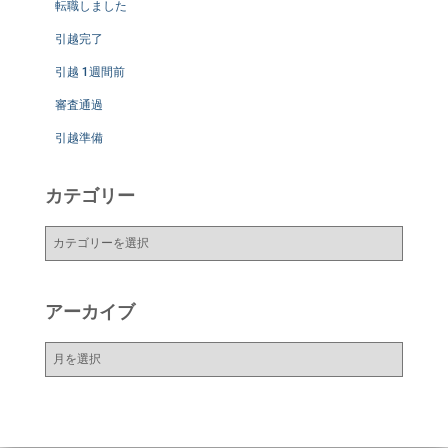
転職しました
引越完了
引越 1週間前
審査通過
引越準備
カテゴリー
カ
テ
ゴ
リ
アーカイブ
ー
ア
ー
カ
イ
ブ