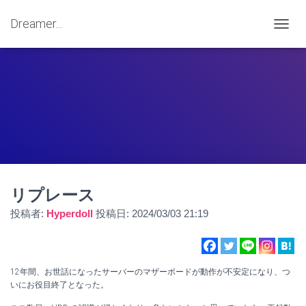
Dreamer...
ナ
ビ
ゲ
ー
シ
ョ
ン
を
切
り
替
え
リプレース
投稿者:
Hyperdoll
投稿日:
2024/03/03 21:19
12年間、お世話になったサーバーのマザーボードが動作が不安定になり、つ
いにお役目終了となった。