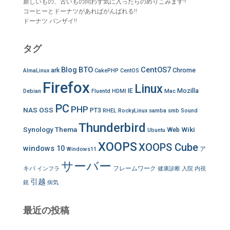
新しいもの、古いもの問わず気に入ったらのめりこみます!!
コーヒーとドーナツがあればがんばれる!!
ドーナツ バンザイ!!
タグ
Blog
BTO
CentOS7
ark
Chrome
AlmaLinux
CakePHP
CentOS
Firefox
Linux
IE
Mozilla
Debian
Fluentd
HDMI
Mac
PC
PHP
NAS
OSS
PT3
RHEL
RockyLinux
samba
smb
Sound
Thunderbird
Synology
Thema
Wiki
Web
Ubuntu
XOOPS
XOOPS Cube
windows 10
ア
Windows11
サーバー
キバ
フレームワーク
インフラ
健康診断
入院
内視
引越
鏡
病気
最近の投稿