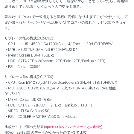
ここ数日、HDD の認識が怪しくなり、危ないかな～と思っていたら、再起動
繰り返しても認識しなくなったので交換を決意。
昔みたいに Xeon で一式揃えると流石に高価になりすぎて手が出せないし、用
途が限られたサーバーだから汎用 CPU でコスパの優れた i5-14500 をチョイ
ス。
リプレース後の構成(2024/02)
・CPU : Intel i5-14500 (LGA1700/Core 14/ Threads 20/HT/TDP65W)
・M/B : ASUS TUF GAMING B760M-PLUS D4
・Mem : Corsair DDR4 16GB×2
・HDD : SATA 2TB × 3(System : 2TB/Data : 2TB/Backup：2TB)
・PSU : Corsair CX550
リプレース前の構成(2012/04)
・CPU : Xeon E3-1230(LGA1155/QuadCore/3.2GHz/HT/TB/TDP80W/)
・MB : ASUS P8B WS (C206,SATA 3Gb/s×4,SATA 6Gb/s×2,RAID機能
0/1/5/10)
・MEM : Corsair DDR3 4GB×4
・HDD : SATA 2T×2(RAID1：2TB×2、Backup：1TB×1)
・VIDEO : ELSA GeForce250
・PSU : COOLER MASTER V550 Semi-Modular
比較サイトで調べた結果(
cpu-monkey ベンチマークとの比較
)
※Xeon E3-1230 のデータがなかったので v3 で比較