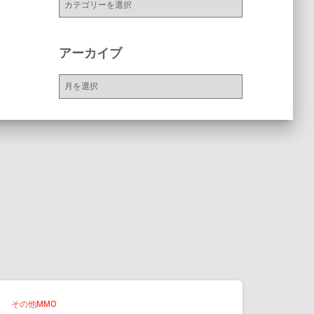
テ
ゴ
リ
アーカイブ
ー
ア
ー
カ
イ
ブ
その他MMO