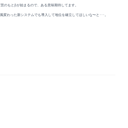
営のもとβが始まるので、ある意味期待してます。
一風変わった新システムでも導入して地位を確立してほしいな〜と･･･。