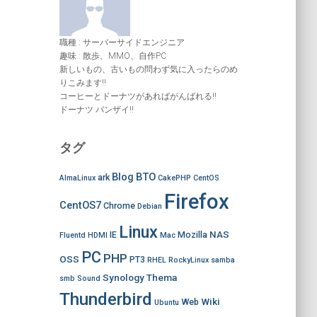
職種 : サーバーサイドエンジニア
趣味 : 散歩、MMO、自作PC
新しいもの、古いもの問わず気に入ったらのめ
りこみます!!
コーヒーとドーナツがあればがんばれる!!
ドーナツ バンザイ!!
タグ
Blog
BTO
ark
AlmaLinux
CakePHP
CentOS
Firefox
CentOS7
Chrome
Debian
Linux
NAS
IE
Mozilla
Fluentd
HDMI
Mac
PC
PHP
OSS
PT3
RHEL
RockyLinux
samba
Synology
Thema
smb
Sound
Thunderbird
Wiki
Web
Ubuntu