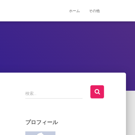
ホーム
その他
検
検索…
索
:
プロフィール