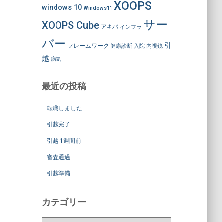
XOOPS
windows 10
Windows11
サー
XOOPS Cube
アキバ
インフラ
バー
引
フレームワーク
健康診断
入院
内視鏡
越
病気
最近の投稿
転職しました
引越完了
引越 1週間前
審査通過
引越準備
カテゴリー
カ