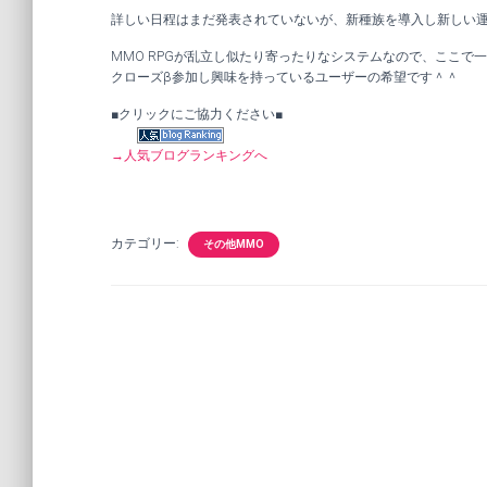
詳しい日程はまだ発表されていないが、新種族を導入し新しい運
MMO RPGが乱立し似たり寄ったりなシステムなので、ここで
クローズβ参加し興味を持っているユーザーの希望です＾＾
■クリックにご協力ください■
→人気ブログランキングへ
カテゴリー:
その他MMO