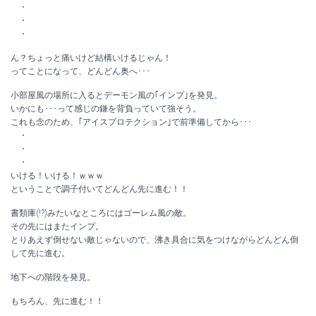
・
・
・
ん？ちょっと痛いけど結構いけるじゃん！
ってことになって、どんどん奥へ･･･
小部屋風の場所に入るとデーモン風の｢インプ｣を発見。
いかにも･･･って感じの鎌を背負っていて強そう。
これも念のため、｢アイスプロテクション｣で前準備してから･･･
・
・
・
いける！いける！ｗｗｗ
ということで調子付いてどんどん先に進む！！
書類庫(!?)みたいなところにはゴーレム風の敵。
その先にはまたインプ。
とりあえず倒せない敵じゃないので、沸き具合に気をつけながらどんどん倒
して先に進む。
地下への階段を発見。
もちろん、先に進む！！