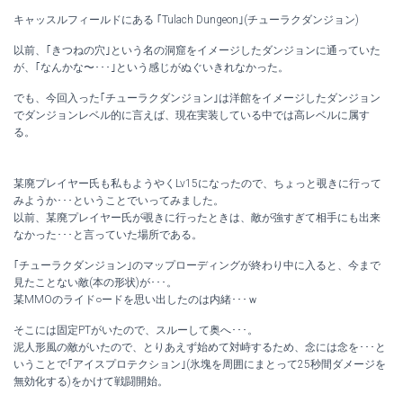
キャッスルフィールドにある ｢Tulach Dungeon｣(チューラクダンジョン)
以前、｢きつねの穴｣という名の洞窟をイメージしたダンジョンに通っていた
が、｢なんかな〜･･･｣という感じがぬぐいきれなかった。
でも、今回入った｢チューラクダンジョン｣は洋館をイメージしたダンジョン
でダンジョンレベル的に言えば、現在実装している中では高レベルに属す
る。
某廃プレイヤー氏も私もようやくLv15になったので、ちょっと覗きに行って
みようか･･･ということでいってみました。
以前、某廃プレイヤー氏が覗きに行ったときは、敵が強すぎて相手にも出来
なかった･･･と言っていた場所である。
｢チューラクダンジョン｣のマップローディングが終わり中に入ると、今まで
見たことない敵(本の形状)が･･･。
某MMOのライド○ードを思い出したのは内緒･･･ｗ
そこには固定PTがいたので、スルーして奥へ･･･。
泥人形風の敵がいたので、とりあえず始めて対峙するため、念には念を･･･と
いうことで｢アイスプロテクション｣(氷塊を周囲にまとって25秒間ダメージを
無効化する)をかけて戦闘開始。