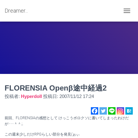
Dreamer...
ナ
ビ
ゲ
ー
シ
ョ
ン
を
切
り
替
え
FLORENSIA Openβ途中経過2
投稿者:
Hyperdoll
投稿日:
2007/11/12 17:24
前回、FLORENSIAの感想として けっこうボロクソに書いてしまったわけだ
が･･･＾＾;;
この週末少しだけRPGらしい部分を発見(ぉぃ