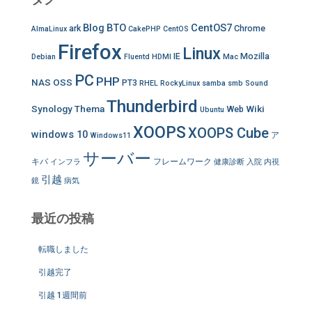
Blog
BTO
CentOS7
ark
Chrome
AlmaLinux
CakePHP
CentOS
Firefox
Linux
IE
Mozilla
Debian
Fluentd
HDMI
Mac
PC
PHP
NAS
OSS
PT3
RHEL
RockyLinux
samba
smb
Sound
Thunderbird
Synology
Thema
Wiki
Web
Ubuntu
XOOPS
XOOPS Cube
windows 10
ア
Windows11
サーバー
キバ
フレームワーク
インフラ
健康診断
入院
内視
引越
鏡
病気
最近の投稿
転職しました
引越完了
引越 1週間前