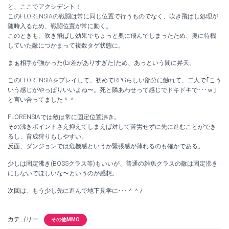
と、ここでアクシデント！
このFLORENSIAの戦闘は常に同じ位置で行うものでなく、吹き飛ばし処理が
随時入るため、戦闘位置が常に動く。
このときも、吹き飛ばし効果でちょっと奥に飛んでしまったため、奥に待機
していた敵につかまって複数タゲ状態に。
まぁ相手が強かった(Lv差がありすぎた)ため、あっという間に昇天。
このFLORENSIAをプレイして、初めてRPGらしい部分に触れて、二人で｢こう
いう感じがやっぱりいいよね〜。死と隣あわせって感じでドキドキで･･･ｗ｣
と言い合ってました＾＾
FLORENSIAでは敵は常に固定位置沸き。
その沸きポイントさえ抑えてしまえば対して苦労せずに先に進むことができ
るし、育成狩りもしやすい。
反面、ダンジョンでは危機感というか緊張感が薄れるのも確かである。
少しは固定沸き(BOSSクラス等)もいいが、普通の雑魚クラスの敵は固定沸き
にしないでほしいな〜というのが感想。
次回は、もう少し先に進んで地下見学に･･･＾＾ﾉ
カテゴリー:
その他MMO