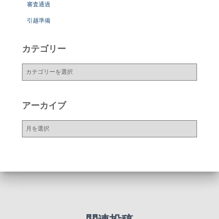
審査通過
引越準備
カテゴリー
カ
テ
ゴ
リ
アーカイブ
ー
ア
ー
カ
イ
ブ