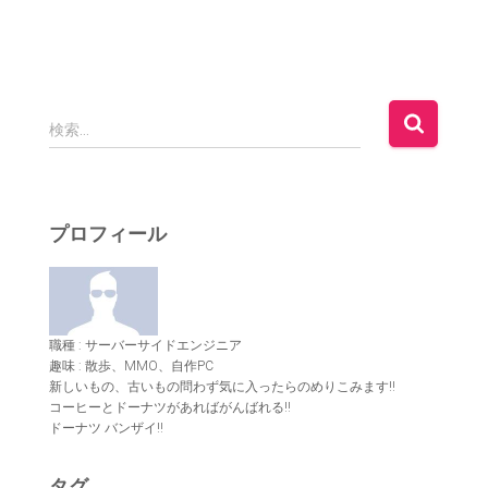
検
検索…
索
:
プロフィール
職種 : サーバーサイドエンジニア
趣味 : 散歩、MMO、自作PC
新しいもの、古いもの問わず気に入ったらのめりこみます!!
コーヒーとドーナツがあればがんばれる!!
ドーナツ バンザイ!!
タグ