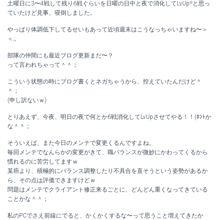
土曜日に3〜4戦して残り6戦ぐらいを日曜の日中と夜で消化してLvUp!!と思っ
ていたけど見事、寝倒しました。
やっぱり体調低下してるせいもあって近頃週末はこうなっちゃいますね〜＞
＜;;
部隊の仲間にも最近ブログ更新まだ〜？
って言われちゃって＾＾；
こういう状態の時にブログ書くとネガちゃうから、控えていたんだけど＾
＾；
(申し訳ないｗ)
とりあえず、今夜、明日の夜で何とか6戦消化してLvUpさせてやる！！(ﾎﾝﾄか
な＾＾；
そういえば、また今日のメンテで変更くるんですよね。
毎回メンテでなんらかの変更がきて、職バランスが微妙にかわってくるから
慣れるのに苦労してますｗ
某癌より、積極的にバランス調整したり不具合を直そうという姿勢があるか
ら、その点は評価できますけどｗ
問題はメンテでクライアント修正来るごとに、どんどん重くなってきている
ことかな＾＾；
私のPCでさえ前線にでると、かくかくするな〜って思うこと増えてきたか