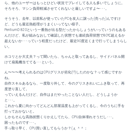
ら、他のユーザーはもっとひどい状況でプレイしてる人も多いでしょうに。
そろそろ、マシン負荷軽減させてくれないと厳しいですよ〜･･･。
そうそう、去年、以前私が使っていたPCを友人に譲った(売った)んですけ
ど、どうも最近熱処理がうまくいってない様子。
PentiumD 820という一番熱が出る型だったからしょうがいっていうのもある
んだけど、私が組みなおして確認した状態でも連続負荷状態で80℃超えるか
超えないか･･･っていう程度だったけど、最近90度近くまで行ってしまうらし
い。
ホコリとか大丈夫？って聞いたら、ちゃんと取ってあるし、サイドパネル開
けて扇風機当ててる･･･という。
ん〜〜〜考えられるのはCPUグリスが劣化(!?)したのかな？って感じですか
ね。
自作スキルあるなら、一度取り外して、今のグリスきれいにふき取って、再
度塗り直して。
っていえるんだけど、自作はまだやったことない人だし、どうしようか
と･･･。
これから夏に向かってどんどん部屋温度も上がってくるし、今のうちに手を
打っておかないと。
しかもそんな高熱状態くりかえしてたら、CPU自体壊れそうだし･･･。
困ったものです･･･。
手っ取り早く、CPU買い直してもらうか？(ぇ ＾＾；