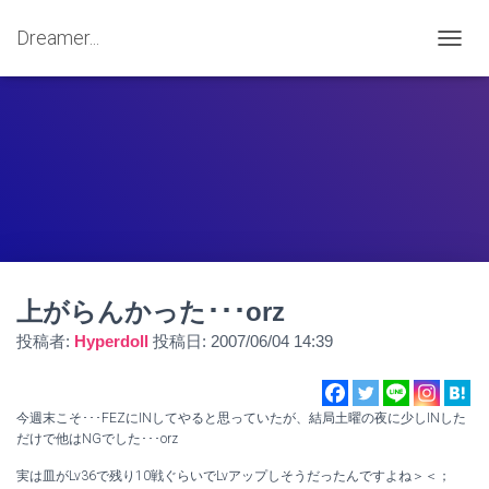
Dreamer...
ナ
ビ
ゲ
ー
シ
ョ
ン
を
切
り
替
え
上がらんかった･･･orz
投稿者:
Hyperdoll
投稿日:
2007/06/04 14:39
今週末こそ･･･FEZにINしてやると思っていたが、結局土曜の夜に少しINした
だけで他はNGでした･･･orz
実は皿がLv36で残り10戦ぐらいでLvアップしそうだったんですよね＞＜；