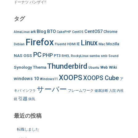
ドーナツ バンザイ!!
タグ
Blog
BTO
CentOS7
ark
Chrome
AlmaLinux
CakePHP
CentOS
Firefox
Linux
IE
Mozilla
Debian
Fluentd
HDMI
Mac
PC
PHP
NAS
OSS
PT3
RHEL
RockyLinux
samba
smb
Sound
Thunderbird
Synology
Thema
Wiki
Web
Ubuntu
XOOPS
XOOPS Cube
windows 10
ア
Windows11
サーバー
キバ
フレームワーク
インフラ
健康診断
入院
内視
引越
鏡
病気
最近の投稿
転職しました