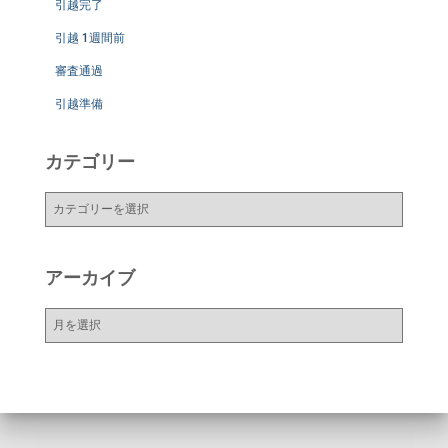
引越完了
引越 1週間前
審査通過
引越準備
カテゴリー
カ
テ
ゴ
リ
アーカイブ
ー
ア
ー
カ
イ
ブ