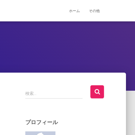
ホーム
その他
検
検索…
索
:
プロフィール