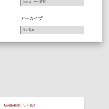
テ
ゴ
リ
アーカイブ
ー
ア
ー
カ
イ
ブ
RAGNAROK プレイ日記