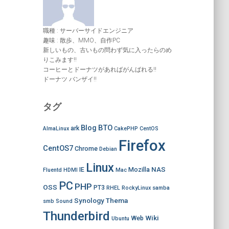
職種 : サーバーサイドエンジニア
趣味 : 散歩、MMO、自作PC
新しいもの、古いもの問わず気に入ったらのめ
りこみます!!
コーヒーとドーナツがあればがんばれる!!
ドーナツ バンザイ!!
タグ
Blog
BTO
ark
AlmaLinux
CakePHP
CentOS
Firefox
CentOS7
Chrome
Debian
Linux
NAS
IE
Mozilla
Fluentd
HDMI
Mac
PC
PHP
OSS
PT3
RHEL
RockyLinux
samba
Synology
Thema
smb
Sound
Thunderbird
Wiki
Web
Ubuntu