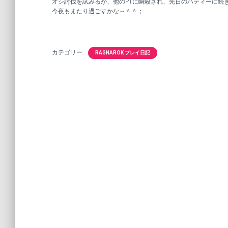
オシ討伐を試みるが、他のPTに瞬殺され、先日のハティーに続
今夜もまたり過ごすかな～＾＾；
カテゴリー:
RAGNAROK プレイ日記