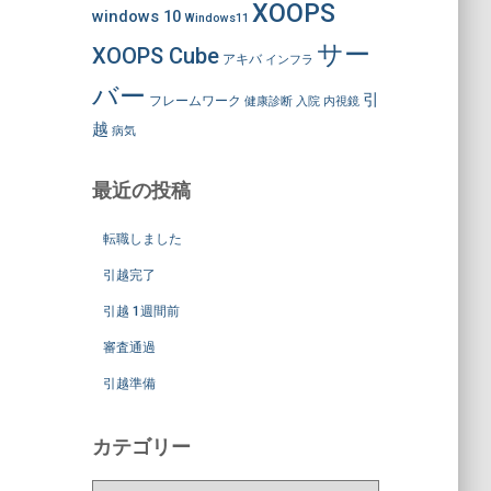
XOOPS
windows 10
Windows11
サー
XOOPS Cube
アキバ
インフラ
バー
引
フレームワーク
健康診断
入院
内視鏡
越
病気
最近の投稿
転職しました
引越完了
引越 1週間前
審査通過
引越準備
カテゴリー
カ