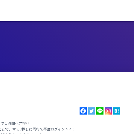
団で１時間ペア狩り
ことで、マミC探しに同行で再度ログイン＾＾；