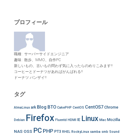
:
プロフィール
職種 : サーバーサイドエンジニア
趣味 : 散歩、MMO、自作PC
新しいもの、古いもの問わず気に入ったらのめりこみます!!
コーヒーとドーナツがあればがんばれる!!
ドーナツ バンザイ!!
タグ
Blog
BTO
CentOS7
ark
Chrome
AlmaLinux
CakePHP
CentOS
Firefox
Linux
IE
Mozilla
Debian
Fluentd
HDMI
Mac
PC
PHP
NAS
OSS
PT3
RHEL
RockyLinux
samba
smb
Sound