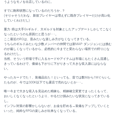
うようなモノを出店しているのに。
すでに飽和状態になっているのだろうか…？
(そりゃそうだわな、新規プレイヤーは増えずに既存プレイヤーだけが高Lv化
していくわけだし)
重力･癌は大手Gvギルド、大ギルドを対象としたアップデートしかしてこなく
なったというのも原因だと思うが･･･。
ここ最近のROは、昔みたいな楽しみ方がなくなってきている。
うちらのギルドみたいな少数メンバーの仲間では新MAP･ダンジョンには挑む
のが厳しくなっているから、必然的に今までと変わらない場所での狩りにな
るわけだし。
当然、そういう狩場で手に入るカードやアイテムは市場にもたくさん流通し
きっているわけで、価値も下がりに下がりきって大きな収入源にはならな
い。
やったカードでた！、装備品出た！といっても、昔では数Mから1Mぐらいし
たものが、今では300K以下でも露店で売れないとか･･･。
唯一今まで大きな収入を見込めた精錬も、精錬確立変更でまったくもって、
おいしくなくなったというより、やるだけ損みたいな状況になってきている
し。
インフレ対策の影響かしらないが、お金を貯める→装備をアップしていくと
いった、純粋なRPGの楽しみが出来なくなっている。