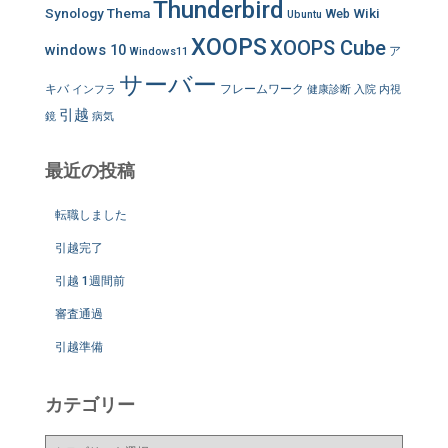
Thunderbird
Synology
Thema
Wiki
Web
Ubuntu
XOOPS
XOOPS Cube
windows 10
ア
Windows11
サーバー
キバ
フレームワーク
インフラ
健康診断
入院
内視
引越
鏡
病気
最近の投稿
転職しました
引越完了
引越 1週間前
審査通過
引越準備
カテゴリー
カ