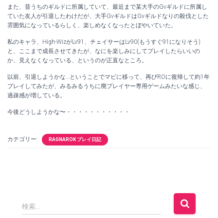
また、昔うちのギルドに所属していて、最近まで某大手のGvギルドに所属し
ていた友人が引退したわけだが、大手GvギルドはGvギルドなりの殺伐とした
雰囲気になっているらしく、楽しめなくなったとぼやいていた。
私のキャラ、High-WizがLv91、チェイサーはLv90(もうすぐ91になりそう)
と、ここまで成長させてきたが、なにを楽しみにしてプレイしたらいいの
か、見えなくなっている、というのが正直なところ。
以前、引退しようかな…ということでマビに移って、再びROに復帰して約1年
プレイしてみたが、みるみるうちに廃プレイヤー専用ゲームみたいな感じ、
過疎感が増している。
今後どうしようかな〜・・・・・・・・・・・
カテゴリー:
RAGNAROK プレイ日記
検
検索…
索