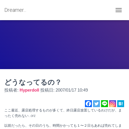
Dreamer...
ナ
ビ
ゲ
ー
シ
ョ
ン
を
切
り
替
え
どうなってるの？
投稿者:
Hyperdoll
投稿日:
2007/01/17 10:49
ここ最近、露店処理するものが多くて、終日露店放置しているわけだが、ま
ったく売れない…orz
以前だったら、その日のうち、時間かかっても１〜２日もあれば売れてしま