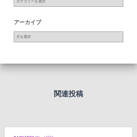
テ
ゴ
リ
アーカイブ
ー
ア
ー
カ
イ
ブ
関連投稿