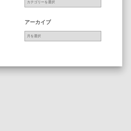
テ
ゴ
リ
アーカイブ
ー
ア
ー
カ
イ
ブ