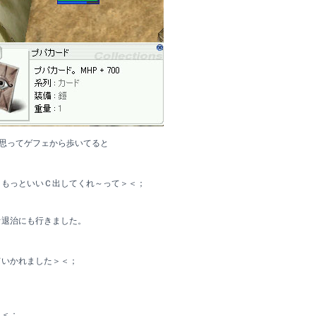
と思ってゲフェから歩いてると
、もっといいＣ出してくれ～って＞＜；
オ退治にも行きました。
ていかれました＞＜；
＞＜；