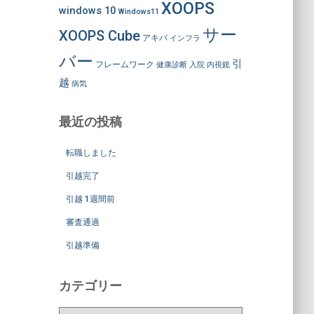
XOOPS
windows 10
Windows11
サー
XOOPS Cube
アキバ
インフラ
バー
引
フレームワーク
健康診断
入院
内視鏡
越
病気
最近の投稿
転職しました
引越完了
引越 1週間前
審査通過
引越準備
カテゴリー
カ