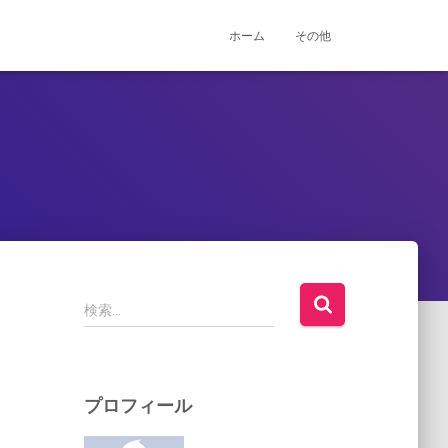
ホーム
その他
検
検索…
索
:
プロフィール