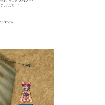
の時期、実に嬉しい収入＾＾
きましたけど＾＾；
みたいけどｗ