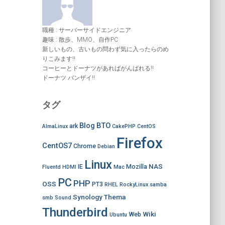
職種 : サーバーサイドエンジニア
趣味 : 散歩、MMO、自作PC
新しいもの、古いもの問わず気に入ったらのめ
りこみます!!
コーヒーとドーナツがあればがんばれる!!
ドーナツ バンザイ!!
タグ
Blog
BTO
ark
AlmaLinux
CakePHP
CentOS
Firefox
CentOS7
Chrome
Debian
Linux
NAS
IE
Mozilla
Fluentd
HDMI
Mac
PC
PHP
OSS
PT3
RHEL
RockyLinux
samba
Synology
Thema
smb
Sound
Thunderbird
Wiki
Web
Ubuntu