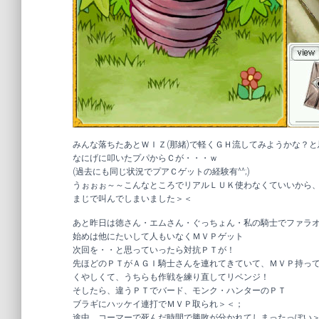
みんな落ちたあとＷＩＺ(那緒)で軽くＧＨ流してみようかな？
なにげに叩いたプパからＣが・・・ｗ
(過去にも同じ状況でプアＣゲットの経験有^^;)
うぉぉぉ～～こんなところでリアルＬＵＫ使わなくていいから
まじで叫んでしまいました＞＜
あと昨日は徳さん・エムさん・ぐっちょん・私の騎士でファラ
始めは他にたいして人もいなくＭＶＰゲット
次回を・・と思っていったら対抗ＰＴが！
先ほどのＰＴがＡＧＩ騎士さんを連れてきていて、ＭＶＰ持っ
くやしくて、うちらも作戦を練り直してリベンジ！
そしたら、違うＰＴでバード、モンク・ハンターのＰＴ
ブラギにハッケイ連打でＭＶＰ取られ＞＜；
途中、コーマーで死んだ時間で勝敗が分かれてしまったっぽい