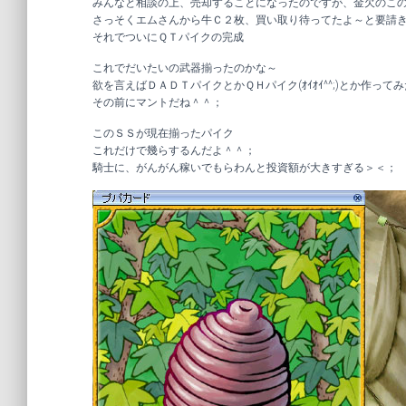
みんなと相談の上、売却することになったのですが、金欠のこ
さっそくエムさんから牛Ｃ２枚、買い取り待ってたよ～と要請
それでついにＱＴパイクの完成
これでだいたいの武器揃ったのかな～
欲を言えばＤＡＤＴパイクとかＱＨパイク(ｵｲｵｲ^^;)とか作って
その前にマントだね＾＾；
このＳＳが現在揃ったパイク
これだけで幾らするんだよ＾＾；
騎士に、がんがん稼いでもらわんと投資額が大きすぎる＞＜；