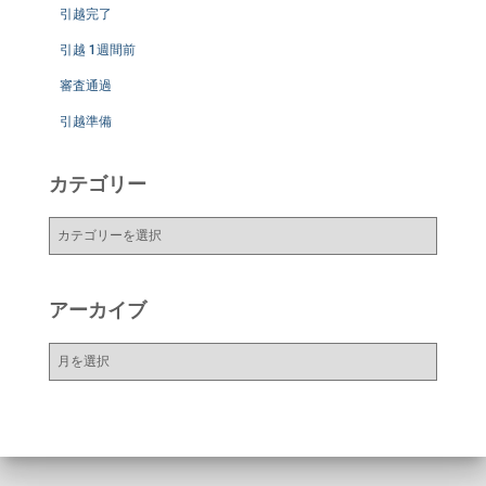
引越完了
引越 1週間前
審査通過
引越準備
カテゴリー
カ
テ
ゴ
リ
アーカイブ
ー
ア
ー
カ
イ
ブ