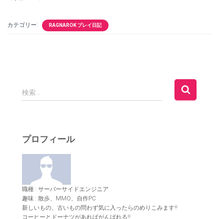
カテゴリー:
RAGNAROK プレイ日記
検
検索…
索
:
プロフィール
職種 : サーバーサイドエンジニア
趣味 : 散歩、MMO、自作PC
新しいもの、古いもの問わず気に入ったらのめりこみます!!
コーヒーとドーナツがあればがんばれる!!