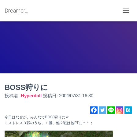
Dreamer...
ナ
ビ
ゲ
ー
シ
ョ
ン
を
切
り
替
え
BOSS狩りに
投稿者:
Hyperdoll
投稿日:
2004/07/31 16:30
今日はなぜか、みんなでBOSS狩りにｗ
ミストレス３戦のうち、１勝、他２戦は他PTに＾＾；