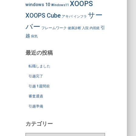
XOOPS
windows 10
Windows11
サー
XOOPS Cube
アキバ
インフラ
バー
引
フレームワーク
健康診断
入院
内視鏡
越
病気
最近の投稿
転職しました
引越完了
引越 1週間前
審査通過
引越準備
カテゴリー
カ