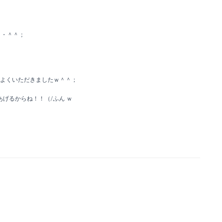
・・＾＾；
程よくいただきましたｗ＾＾；
あげるからね！！（/ふん ｗ