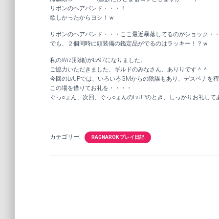
リボンのヘアバンド・・・！
欲しかったからヨシ！ｗ
リボンのヘアバンド・・・ここ最近暴落してるのがショック・
でも、２個同時に頭装備の鑑定品がでるのはラッキー！？ｗ
私のWiz(那緒)がLv97になりました。
ご協力いただきました、ギルドのみなさん、ありりです＾＾
今回のLvUPでは、いろいろGMからの陰謀もあり、デスペナを
この場を借りてお礼を・・・・
ぐっ○ょん、次回、ぐっ○ょんのLvUPのとき、しっかりお礼して
カテゴリー:
RAGNAROK プレイ日記