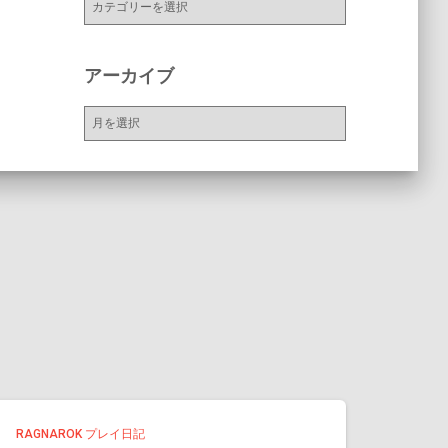
テ
ゴ
リ
アーカイブ
ー
ア
ー
カ
イ
ブ
RAGNAROK プレイ日記