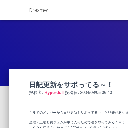
Dreamer...
日記更新をサボってる～！
投稿者:
Hyperdoll
投稿日:
2004/09/05 06:40
ギルドのメンバーから日記更新をサボってる～！と非難があり
金曜・土曜と黄ジェムが手に入ったので油をやってみる＾＾；
１０００個近くつかってもCC(チェンジクラス)でず＞＜；