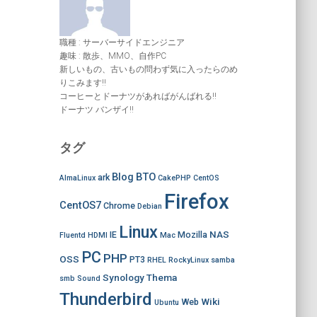
職種 : サーバーサイドエンジニア
趣味 : 散歩、MMO、自作PC
新しいもの、古いもの問わず気に入ったらのめ
りこみます!!
コーヒーとドーナツがあればがんばれる!!
ドーナツ バンザイ!!
タグ
Blog
BTO
ark
AlmaLinux
CakePHP
CentOS
Firefox
CentOS7
Chrome
Debian
Linux
NAS
IE
Mozilla
Fluentd
HDMI
Mac
PC
PHP
OSS
PT3
RHEL
RockyLinux
samba
Synology
Thema
smb
Sound
Thunderbird
Wiki
Web
Ubuntu