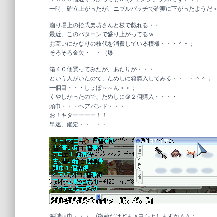
一時、確立上がったが、ニブルパッチで確実に下がったようだ
溜り場上の拾弐楽坊さんと枝で戯れる・・
最近、このパターンで盛り上がってるｗ
お互いにかなりの枝代を消費している模様・・・＾＾；
そろそろ金欠・・・（爆
箱４０個買ってみたが、あたりが・・・
という人がいたので、ためしに箱購入してみる・・・・＾＾；
一個目・・・しょぼ～～ん＞＜；
くやしかったので、ためしに＠２個購入・・・・
頭巾・・・ヘアバンド・・・
お！キターーーー！！
早速、鑑定・・・・・
海賊頭巾・・・・(微妙だけどまぁヨシとしますか＾＾；