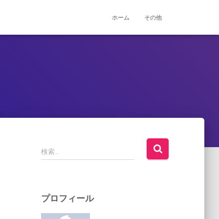
ホーム
その他
検
検索…
索
:
プロフィール