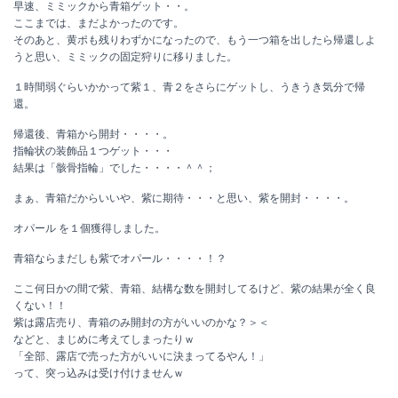
早速、ミミックから青箱ゲット・・。
ここまでは、まだよかったのです。
そのあと、黄ポも残りわずかになったので、もう一つ箱を出したら帰還しよ
うと思い、ミミックの固定狩りに移りました。
１時間弱ぐらいかかって紫１、青２をさらにゲットし、うきうき気分で帰
還。
帰還後、青箱から開封・・・・。
指輪状の装飾品１つゲット・・・
結果は「骸骨指輪」でした・・・・＾＾；
まぁ、青箱だからいいや、紫に期待・・・と思い、紫を開封・・・・。
オパール を１個獲得しました。
青箱ならまだしも紫でオパール・・・・！？
ここ何日かの間で紫、青箱、結構な数を開封してるけど、紫の結果が全く良
くない！！
紫は露店売り、青箱のみ開封の方がいいのかな？＞＜
などと、まじめに考えてしまったりｗ
「全部、露店で売った方がいいに決まってるやん！」
って、突っ込みは受け付けませんｗ