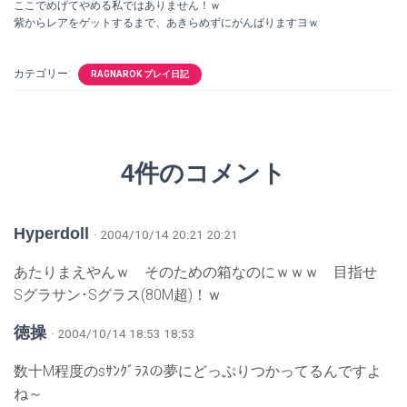
ここでめげてやめる私ではありません！ｗ
紫からレアをゲットするまで、あきらめずにがんばりますヨｗ
カテゴリー:
RAGNAROK プレイ日記
4件のコメント
Hyperdoll
· 2004/10/14 20:21 20:21
あたりまえやんｗ そのための箱なのにｗｗｗ 目指せ
Sグラサン･Sグラス(80M超)！ｗ
徳操
· 2004/10/14 18:53 18:53
数十M程度のsｻﾝｸﾞﾗｽの夢にどっぷりつかってるんですよ
ね～