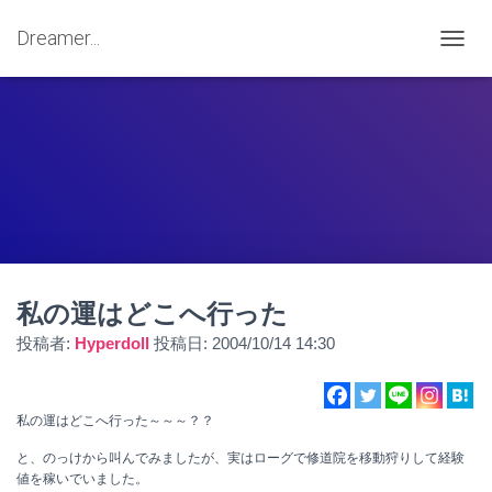
Dreamer...
ナ
ビ
ゲ
ー
シ
ョ
ン
を
切
り
替
え
私の運はどこへ行った
投稿者:
Hyperdoll
投稿日:
2004/10/14 14:30
私の運はどこへ行った～～～？？
と、のっけから叫んでみましたが、実はローグで修道院を移動狩りして経験
値を稼いでいました。