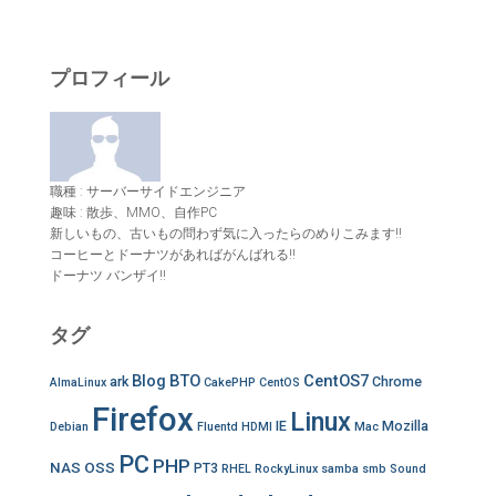
:
プロフィール
職種 : サーバーサイドエンジニア
趣味 : 散歩、MMO、自作PC
新しいもの、古いもの問わず気に入ったらのめりこみます!!
コーヒーとドーナツがあればがんばれる!!
ドーナツ バンザイ!!
タグ
Blog
BTO
CentOS7
ark
Chrome
AlmaLinux
CakePHP
CentOS
Firefox
Linux
IE
Mozilla
Debian
Fluentd
HDMI
Mac
PC
PHP
NAS
OSS
PT3
RHEL
RockyLinux
samba
smb
Sound