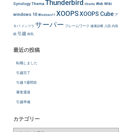
Thunderbird
Synology
Thema
Wiki
Web
Ubuntu
XOOPS
XOOPS Cube
windows 10
ア
Windows11
サーバー
キバ
フレームワーク
インフラ
健康診断
入院
内視
引越
鏡
病気
最近の投稿
転職しました
引越完了
引越 1週間前
審査通過
引越準備
カテゴリー
カ