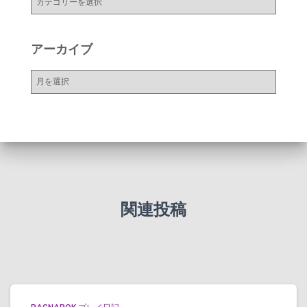
テ
ゴ
リ
アーカイブ
ー
ア
ー
カ
イ
ブ
関連投稿