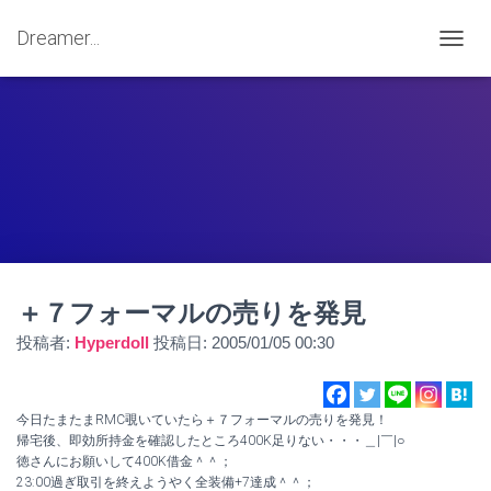
Dreamer...
ナ
ビ
ゲ
ー
シ
ョ
ン
を
切
り
替
え
＋７フォーマルの売りを発見
投稿者:
Hyperdoll
投稿日:
2005/01/05 00:30
今日たまたまRMC覗いていたら＋７フォーマルの売りを発見！
帰宅後、即効所持金を確認したところ400K足りない・・・＿|￣|○
徳さんにお願いして400K借金＾＾；
23:00過ぎ取引を終えようやく全装備+7達成＾＾；