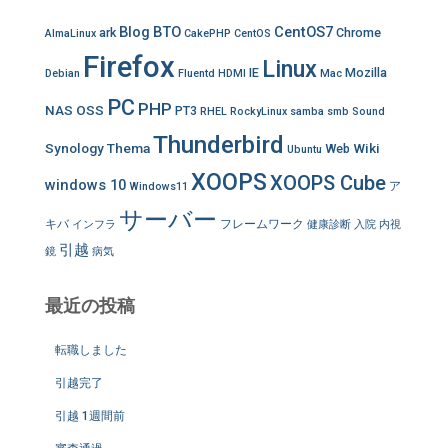
Blog
BTO
CentOS7
ark
Chrome
AlmaLinux
CakePHP
CentOS
Firefox
Linux
IE
Mozilla
Debian
Fluentd
HDMI
Mac
PC
PHP
NAS
OSS
PT3
RHEL
RockyLinux
samba
smb
Sound
Thunderbird
Synology
Thema
Wiki
Web
Ubuntu
XOOPS
XOOPS Cube
windows 10
ア
Windows11
サーバー
キバ
フレームワーク
インフラ
健康診断
入院
内視
引越
鏡
病気
最近の投稿
転職しました
引越完了
引越 1週間前