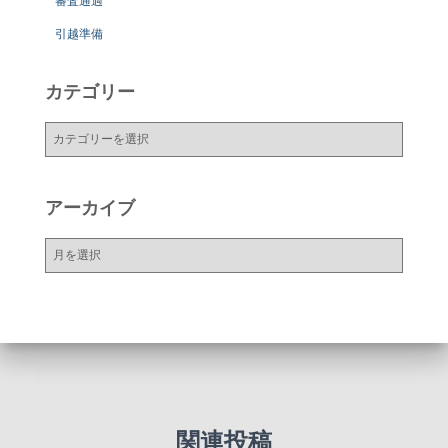
審査通過
引越準備
カテゴリー
カ
テ
ゴ
リ
アーカイブ
ー
ア
ー
カ
イ
ブ
関連投稿