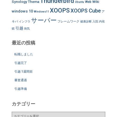
Thunderbird
Synology
Thema
Wiki
Web
Ubuntu
XOOPS
XOOPS Cube
windows 10
ア
Windows11
サーバー
キバ
フレームワーク
インフラ
健康診断
入院
内視
引越
鏡
病気
最近の投稿
転職しました
引越完了
引越 1週間前
審査通過
引越準備
カテゴリー
カ