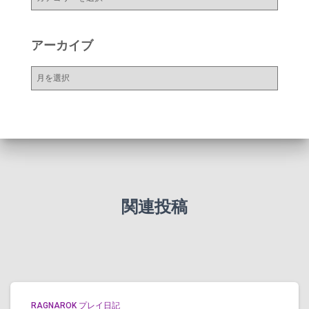
テ
ゴ
リ
アーカイブ
ー
ア
ー
カ
イ
ブ
関連投稿
RAGNAROK プレイ日記