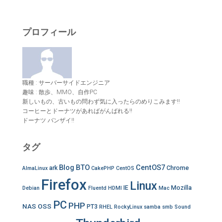
プロフィール
職種 : サーバーサイドエンジニア
趣味 : 散歩、MMO、自作PC
新しいもの、古いもの問わず気に入ったらのめりこみます!!
コーヒーとドーナツがあればがんばれる!!
ドーナツ バンザイ!!
タグ
Blog
BTO
CentOS7
ark
Chrome
AlmaLinux
CakePHP
CentOS
Firefox
Linux
IE
Mozilla
Debian
Fluentd
HDMI
Mac
PC
PHP
NAS
OSS
PT3
RHEL
RockyLinux
samba
smb
Sound