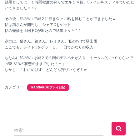
結果としては、１時間程度の狩りでエル１４個、Sメイルをスティルでいただ
いてきました＾＾v
その後、私のWizで城２に行き久々に帖を拝むことができましたｗ
帖は猫さんが開封し、シャアCをゲット
帖の売価を上回るCが出たので結果上々＾＾/
夕方は、猫さん、徳さん、レミさん、私のWizで騎士団
ここでも、レイドCをゲットし、一日でかなりの収入
ちなみに私のWizは城２で２回のデスペナが入り、トータル的に±０ぐらいで
Lv98 32%の状態のままでした＾＾；
しかし、これにめげず、どんどん狩りいくぞ！ｗ
カテゴリー:
RAGNAROK プレイ日記
検
検索…
索
: