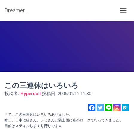
Dreamer...
ナ
ビ
ゲ
ー
シ
ョ
ン
を
切
り
替
え
この三連休はいろいろ
投稿者:
Hyperdoll
投稿日:
2005/01/11 11:30
さて、この三連休はいろいろありました。
昨日、日中に猫さん、レミさんと騎士団に私のローグで行ってきました。
目的は
スティルしまくり狩り
ですｗ