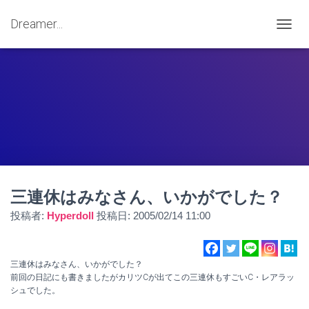
Dreamer...
ナ
ビ
ゲ
ー
シ
ョ
ン
を
切
り
替
え
三連休はみなさん、いかがでした？
投稿者:
Hyperdoll
投稿日:
2005/02/14 11:00
三連休はみなさん、いかがでした？
前回の日記にも書きましたがカリツCが出てこの三連休もすごいC・レアラッ
シュでした。