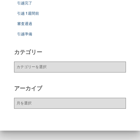
引越完了
引越 1週間前
審査通過
引越準備
カテゴリー
カ
テ
ゴ
リ
アーカイブ
ー
ア
ー
カ
イ
ブ