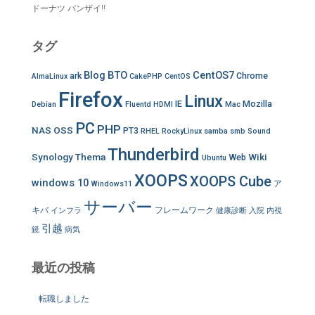
ドーナツ バンザイ!!
タグ
Blog
BTO
CentOS7
ark
Chrome
AlmaLinux
CakePHP
CentOS
Firefox
Linux
IE
Mozilla
Debian
Fluentd
HDMI
Mac
PC
PHP
NAS
OSS
PT3
RHEL
RockyLinux
samba
smb
Sound
Thunderbird
Synology
Thema
Wiki
Web
Ubuntu
XOOPS
XOOPS Cube
windows 10
ア
Windows11
サーバー
キバ
フレームワーク
インフラ
健康診断
入院
内視
引越
鏡
病気
最近の投稿
転職しました