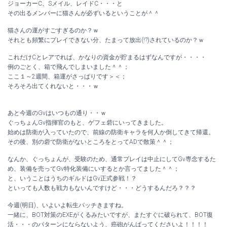
ジョーカーC、Sメイル、レイドC・・・と
その出るメンバーに猫さんが必ずいるということが＾＾
猫さんの運がすごすぎるのか？ｗ
それとも頻繁にプレイできない分、たまって放出(!?)されているのか？ｗ
これだけCとレアでれば、かなりの資金が貯まるはずなんですが・・・・
例のごとく、箱で飛んでしまいました＾＾；
ここ１～2週間、箱運がさっぱりです＞＜；
そろそろ出てくれないと・・・ｗ
あと今週のGvはいつもの通り・・ｗ
ぐっちょんGv指揮官のもと、ゲフェ砦にいってきました。
始めは防衛が入っていたので、前線の防衛キャラを何人か倒してきて帰還。
その後、別の砦で防衛がないところをとってADで散策＾＾；
なんか、ぐっちょんが、受験のため、通常プレイは中止にしてGv専念するた
め、装備を売ってGv特化装備にいするとか言ってました＾＾；
と、いうことはうちのギルドはGv正式参戦！？
といっても人数も戦力もないんですけど・・・どうするんだろ？？？
今週(明日)、いよいよ転生パッチきますね。
一緒に、BOT対策のEXEがくるみたいですが、またすぐに破られて、BOT復
活・・・のパターンにならないよう、癌砲がんばってくださいよ！！！！