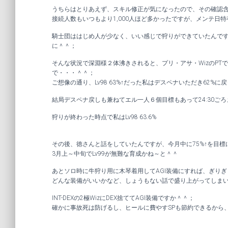
うちらはとりあえず、スキル修正が気になったので、その確認含
接続人数もいつもより1,000人ほど多かったですが、メンテ
騎士団ははじめ人が少なく、いい感じで狩りができていたんですが
に＾＾；
そんな状況で深淵様２体沸きされると、プリ・アサ・WizのP
で・・・＾＾；
ご想像の通り、Lv98 63%↑だった私はデスペナいただき62%に
結局デスペナ戻しも兼ねてエル一人６個目標もあって24:30ご
狩りが終わった時点で私はLv98 63.6%
その後、徳さんと話をしていたんですが、今月中に75%↑を目標に
3月上～中旬でLv99が無難な育成かね～と＾＾
あとソロ時に牛狩り用に木琴着用してAGI装備にすれば、ぎり
どんな装備がいいかなど、しょうもない話で盛り上がってしま
INT-DEXの2極WizにDEX捨ててAGI装備ですか＾＾；
確かに事故死は防げるし、ヒールに費やすSPも節約できるから