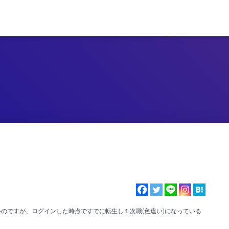
のですが、ログインした時点ですでに転生し１次職(色違い)になっている