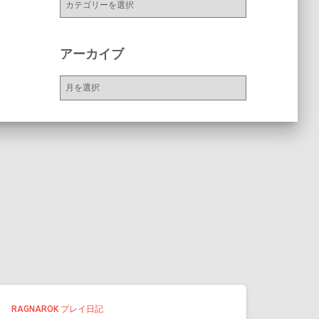
テ
ゴ
リ
アーカイブ
ー
ア
ー
カ
イ
ブ
RAGNAROK プレイ日記