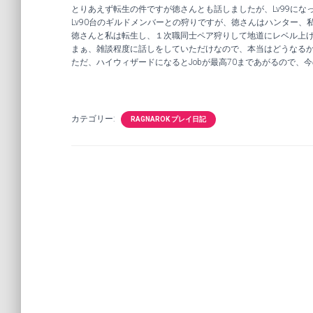
とりあえず転生の件ですが徳さんとも話しましたが、Lv99にな
Lv90台のギルドメンバーとの狩りですが、徳さんはハンター
徳さんと私は転生し、１次職同士ペア狩りして地道にレベル上
まぁ、雑談程度に話しをしていただけなので、本当はどうなる
ただ、ハイウィザードになるとJobが最高70まであがるので、今
カテゴリー:
RAGNAROK プレイ日記