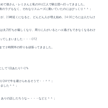
めて徳さん・レミさんと私のWiz三人で騎士団へ行ってきました。
日特有のラグもなく、それなりスムーズに動いていたのにはびっくり＾＾；
、23時近くになると、どんどん人が増え始め、24:00ごろには人だらけ
Tでは太刀打ちが厳しくなり、周りに人がいるとハエ逃げもできなくなるわけ
戻ってしまいました・・・OTZ
ろまで２時間半の狩りを頑張ってきました。
して1日あたり1~2%
ぎりQMで牛を避けられるそうで・・＾＾；
いました＾＾；
、ありの話しだろうな～・・・などと＾＾；