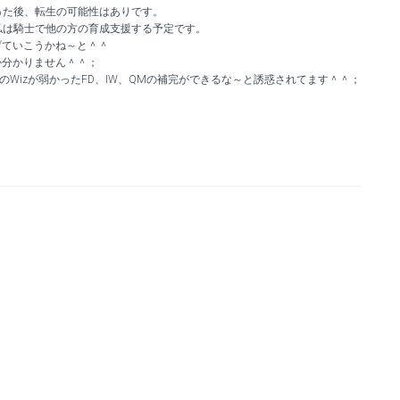
った後、転生の可能性はありです。
、私は騎士で他の方の育成支援する予定です。
げていこうかね～と＾＾
か分かりません＾＾；
のWizが弱かったFD、IW、QMの補完ができるな～と誘惑されてます＾＾；