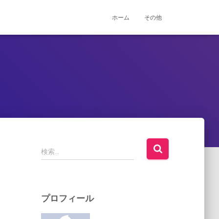
ホーム
その他
検
検索…
索
:
プロフィール