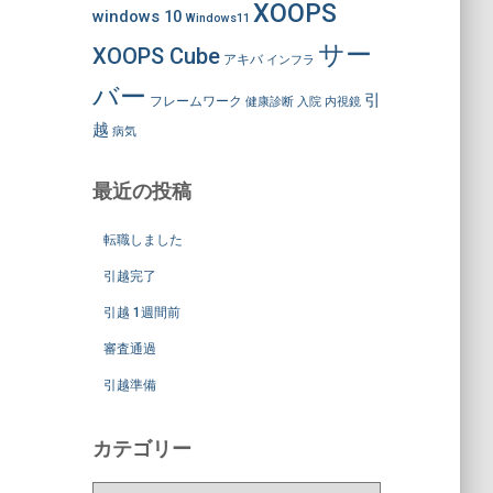
XOOPS
windows 10
Windows11
サー
XOOPS Cube
アキバ
インフラ
バー
引
フレームワーク
健康診断
入院
内視鏡
越
病気
最近の投稿
転職しました
引越完了
引越 1週間前
審査通過
引越準備
カテゴリー
カ