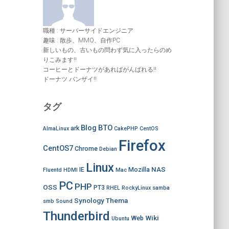
職種 : サーバーサイドエンジニア
趣味 : 散歩、MMO、自作PC
新しいもの、古いもの問わず気に入ったらのめ
りこみます!!
コーヒーとドーナツがあればがんばれる!!
ドーナツ バンザイ!!
タグ
Blog
BTO
ark
AlmaLinux
CakePHP
CentOS
Firefox
CentOS7
Chrome
Debian
Linux
NAS
IE
Mozilla
Fluentd
HDMI
Mac
PC
PHP
OSS
PT3
RHEL
RockyLinux
samba
Synology
Thema
smb
Sound
Thunderbird
Wiki
Web
Ubuntu