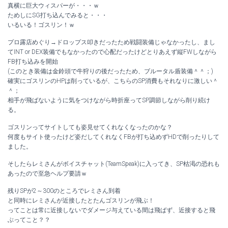
真横に巨大ウィスパーが・・・ｗ
ためしにSG打ち込んでみると・・・
いるいる！ゴスリン！ｗ
プロ露店めぐり→ドロップス叩きだったため戦闘装備じゃなかったし、まし
てINT or DEX装備でもなかったので心配だったけどとりあえず縦FWしながら
FB打ち込みを開始
(このとき装備は金鈴頭で牛狩りの後だったため、ブルータル盾装備＾＾；)
確実にゴスリンのHPは削っているが、こちらのSP消費もそれなりに激しい＾
＾；
相手が飛ばないように気をつけながら時折座ってSP調節しながら削り続け
る。
ゴスリンってサイトしても姿見せてくれなくなったのかな？
何度もサイト使ったけど姿だしてくれなくFBが打ち込めずHDで削ったりして
ました。
そしたらレミさんがボイスチャット(TeamSpeak)に入ってき、SP枯渇の恐れも
あったので至急ヘルプ要請ｗ
残りSPが2～300のところでレミさん到着
と同時にレミさんが近接したとたんゴスリンが飛ぶ！
ってことは常に近接しないでダメージ与えている間は飛ばず、近接すると飛
ぶってこと？？