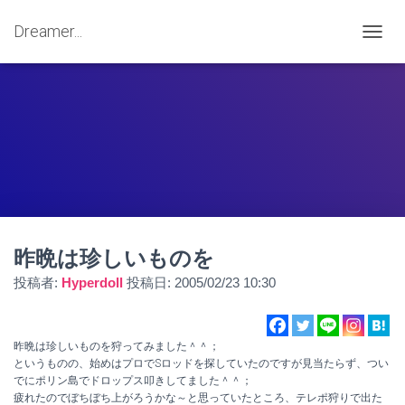
Dreamer...
ナ
ビ
ゲ
ー
シ
ョ
ン
を
切
り
替
え
昨晩は珍しいものを
投稿者:
Hyperdoll
投稿日:
2005/02/23 10:30
昨晩は珍しいものを狩ってみました＾＾；
というものの、始めはプロでSロッドを探していたのですが見当たらず、つい
でにポリン島でドロップス叩きしてました＾＾；
疲れたのでぼちぼち上がろうかな～と思っていたところ、テレポ狩りで出た