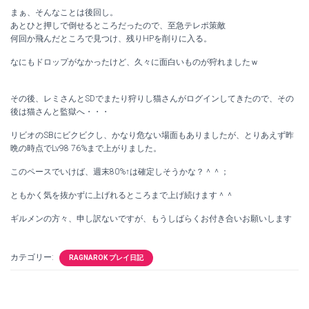
まぁ、そんなことは後回し。
あとひと押しで倒せるところだったので、至急テレポ策敵
何回か飛んだところで見つけ、残りHPを削りに入る。
なにもドロップがなかったけど、久々に面白いものが狩れましたｗ
その後、レミさんとSDでまたり狩りし猫さんがログインしてきたので、その
後は猫さんと監獄へ・・・
リビオのSBにビクビクし、かなり危ない場面もありましたが、とりあえず昨
晩の時点でLv98 76%まで上がりました。
このペースでいけば、週末80%↑は確定しそうかな？＾＾；
ともかく気を抜かずに上げれるところまで上げ続けます＾＾
ギルメンの方々、申し訳ないですが、もうしばらくお付き合いお願いします
カテゴリー:
RAGNAROK プレイ日記