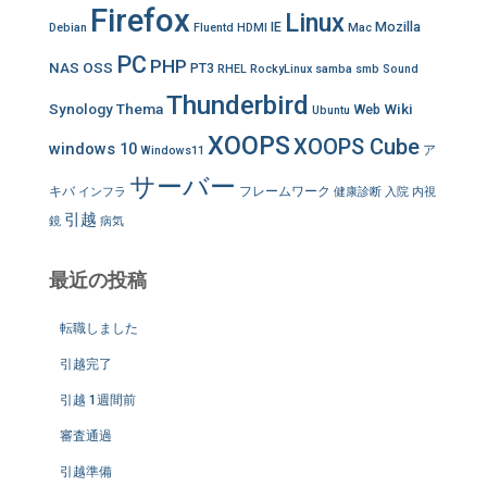
Firefox
Linux
IE
Mozilla
Debian
Fluentd
HDMI
Mac
PC
PHP
NAS
OSS
PT3
RHEL
RockyLinux
samba
smb
Sound
Thunderbird
Synology
Thema
Wiki
Web
Ubuntu
XOOPS
XOOPS Cube
windows 10
ア
Windows11
サーバー
キバ
フレームワーク
インフラ
健康診断
入院
内視
引越
鏡
病気
最近の投稿
転職しました
引越完了
引越 1週間前
審査通過
引越準備