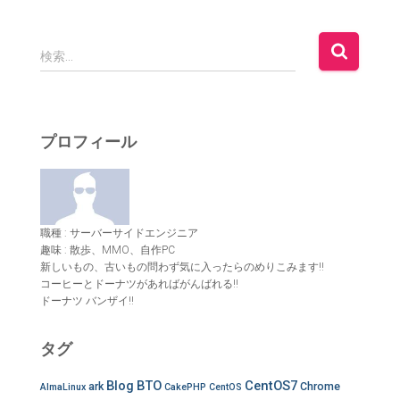
検
検索…
索
:
プロフィール
職種 : サーバーサイドエンジニア
趣味 : 散歩、MMO、自作PC
新しいもの、古いもの問わず気に入ったらのめりこみます!!
コーヒーとドーナツがあればがんばれる!!
ドーナツ バンザイ!!
タグ
Blog
BTO
CentOS7
ark
Chrome
AlmaLinux
CakePHP
CentOS