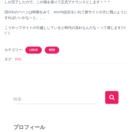
しが完了したので、この場を借りて正式アナウンスとします！＾＾
旧Wikiのページは時期をみて、rewrite設定をいれて新サイトの方に飛ぶように
すればいいかな～と。。。
こうやってサイトの引越ししていると時代の流れなんだな～って感じます(ｼﾐ
ｼﾞﾐ
カテゴリー:
LINUX
WEB
タグ:
Wiki
検
検索…
索
:
プロフィール