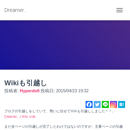
Dreamer...
ナ
ビ
ゲ
ー
シ
ョ
ン
を
切
り
替
え
Wikiも引越し
投稿者:
Hyperdoll
投稿日:
2015/04/23 19:32
ブログの引越しをしていて、勢いに任せてWikiも引越ししました＾＾;
Dreamer… | Wiki side
まだ全ページの引越しが完了したわけではないのですが、主要ページの引越