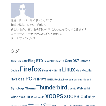
職種 : サーバーサイドエンジニア
趣味 : 散歩、MMO、自作PC
新しいもの、古いもの問わず気に入ったらのめりこみます!!
コーヒーとドーナツがあればがんばれる!!
ドーナツ バンザイ!!
タグ
Blog
BTO
CentOS7
ark
Chrome
AlmaLinux
CakePHP
CentOS
Firefox
Linux
IE
Mozilla
Debian
Fluentd
HDMI
Mac
PC
PHP
NAS
OSS
PT3
RHEL
RockyLinux
samba
smb
Sound
Thunderbird
Synology
Thema
Wiki
Web
Ubuntu
XOOPS
XOOPS Cube
windows 10
ア
Windows11
サーバー