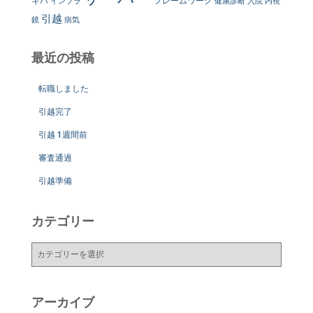
キバ
フレームワーク
インフラ
健康診断
入院
内視
引越
鏡
病気
最近の投稿
転職しました
引越完了
引越 1週間前
審査通過
引越準備
カテゴリー
カ
テ
ゴ
リ
アーカイブ
ー