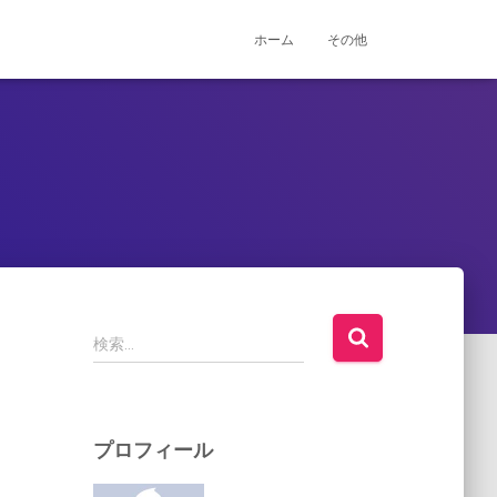
ホーム
その他
検
検索…
索
:
プロフィール