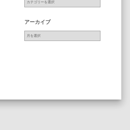
テ
ゴ
リ
アーカイブ
ー
ア
ー
カ
イ
ブ