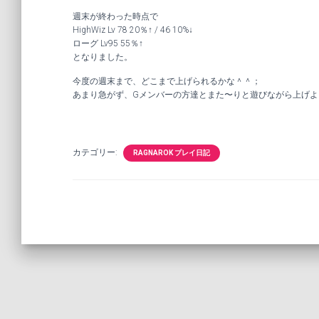
週末が終わった時点で
HighWiz Lv 78 20％↑ / 46 10%↓
ローグ Lv95 55％↑
となりました。
今度の週末まで、どこまで上げられるかな＾＾；
あまり急がず、Gメンバーの方達とまた〜りと遊びながら上げよ
カテゴリー:
RAGNAROK プレイ日記