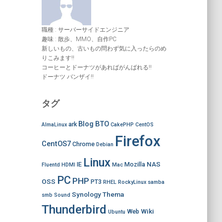
職種 : サーバーサイドエンジニア
趣味 : 散歩、MMO、自作PC
新しいもの、古いもの問わず気に入ったらのめ
りこみます!!
コーヒーとドーナツがあればがんばれる!!
ドーナツ バンザイ!!
タグ
Blog
BTO
ark
AlmaLinux
CakePHP
CentOS
Firefox
CentOS7
Chrome
Debian
Linux
NAS
IE
Mozilla
Fluentd
HDMI
Mac
PC
PHP
OSS
PT3
RHEL
RockyLinux
samba
Synology
Thema
smb
Sound
Thunderbird
Wiki
Web
Ubuntu