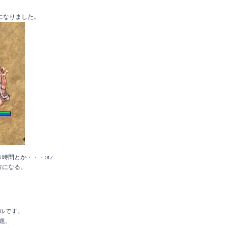
6 になりました。
時間とか・・・orz
方になる。
ルです。
題。