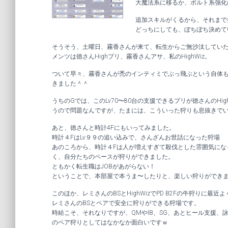
大魔法系に移るか、ボルト系強化
追加スキルがくるから、それまで
どっちにしても、ぼちぼち決めて
そうそう、土曜日、霧香さんが来て、転生からご無沙汰してい
メンツは徳さんHighプリ、霧香さんアサ、私のHighWiz。
ついて早々、霧香さんが禿のインティミでぶっ飛ぶという自体
きました＾＾
うちのGでは、このLv70〜80台の支援できるプリが徳さんのH
うので問題なんですが、たまには、こういった狩りも息抜きで
あと、徳さんと時計4Fにもいってみました。
時計４FはLv９９の追い込みで、さんざんお世話になった狩場
あのころから、時計４Fは人が増えすぎて殺伐とした雰囲気にな
く、自分たちのペースが狩りができました。
ともかく転生職はJOBがあがらない！
ということで、本部屋で本うま〜したりと、楽しい狩りができ
このほか、レミさんのBSとHighWizでPD B2Fの牛狩りに最近
レミさんのBSとペアで安全に狩りができる狩場です。
時給こそ、それなりですが、QMやIB、SG、あとヒール支援
のペア狩りとしてはなかなか面白いですｗ