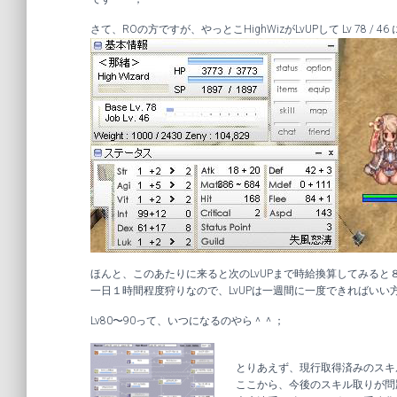
さて、ROの方ですが、やっとこHighWizがLvUPして Lv 78 / 4
ほんと、このあたりに来ると次のLvUPまで時給換算してみると８
一日１時間程度狩りなので、LvUPは一週間に一度できればいい
Lv80〜90って、いつになるのやら＾＾；
とりあえず、現行取得済みのスキ
ここから、今後のスキル取りが問