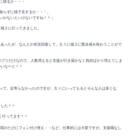
に移るか・・・
振らずに様子見するか・・・。
いかないといけないですね＾＾；
た城２に行ってきました。
もあったが、なんとか状況回復して、久々に城２に緊迫感を味わうことがで
ighプリだけなので、人数増えると支援が行き届かなく負担ばかり増えてしま
いいな〜と＾＾
って、近寄らなかったのですが、久々にいってもるとそんな人は多くな
ました＾＾
よく行ってます＾＾
、詠唱のたびにフェン付け替え・・など、仕事的には大変ですが、支援職なし