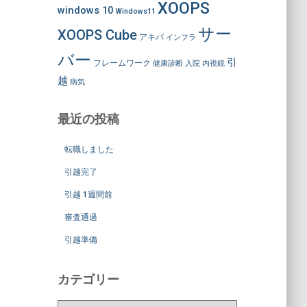
XOOPS
windows 10
Windows11
サー
XOOPS Cube
アキバ
インフラ
バー
引
フレームワーク
健康診断
入院
内視鏡
越
病気
最近の投稿
転職しました
引越完了
引越 1週間前
審査通過
引越準備
カテゴリー
カ