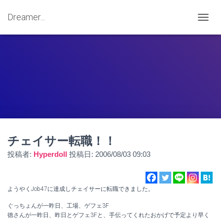
Dreamer...
ナ
ビ
ゲ
ー
シ
ョ
ン
を
切
り
替
え
チェイサー転職！！
投稿者:
Hyperdoll
投稿日:
2006/08/03 09:03
ようやくJob47に達成しチェイサーに転職できました。
ぐっちょんが一昨日、工場、ゲフェ3F
徳さんが一昨日、昨日とゲフェ3Fと、手伝ってくれたおかげで予定より早く