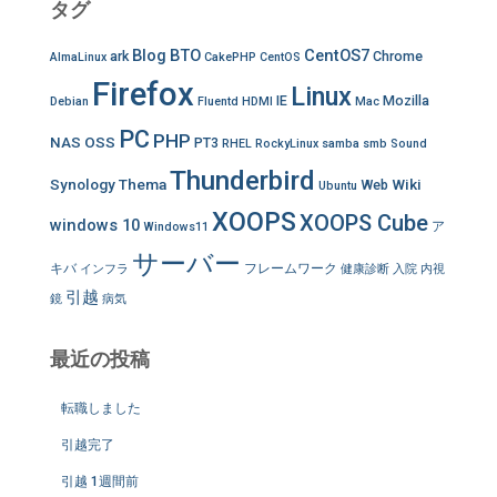
タグ
Blog
BTO
CentOS7
ark
Chrome
AlmaLinux
CakePHP
CentOS
Firefox
Linux
IE
Mozilla
Debian
Fluentd
HDMI
Mac
PC
PHP
NAS
OSS
PT3
RHEL
RockyLinux
samba
smb
Sound
Thunderbird
Synology
Thema
Wiki
Web
Ubuntu
XOOPS
XOOPS Cube
windows 10
ア
Windows11
サーバー
キバ
フレームワーク
インフラ
健康診断
入院
内視
引越
鏡
病気
最近の投稿
転職しました
引越完了
引越 1週間前