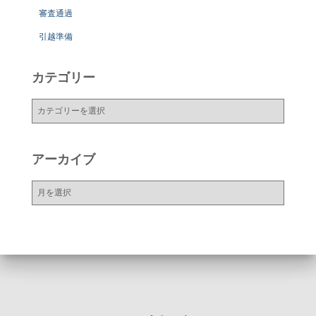
審査通過
引越準備
カテゴリー
カ
テ
ゴ
リ
アーカイブ
ー
ア
ー
カ
イ
ブ