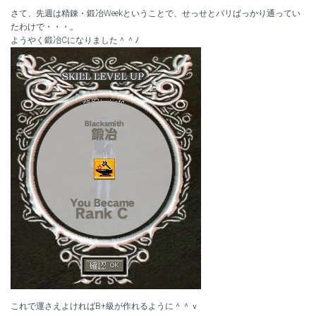
さて、先週は精錬・鍛冶Weekということで、せっせとバリばっかり通ってい
たわけで・・・。
ようやく鍛冶Cになりました＾＾ﾉ
これで運さえよければB+級が作れるように＾＾ｖ