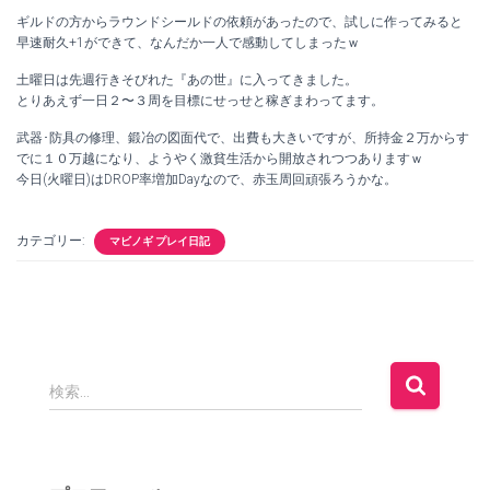
ギルドの方からラウンドシールドの依頼があったので、試しに作ってみると
早速耐久+1ができて、なんだか一人で感動してしまったｗ
土曜日は先週行きそびれた『あの世』に入ってきました。
とりあえず一日２〜３周を目標にせっせと稼ぎまわってます。
武器･防具の修理、鍛冶の図面代で、出費も大きいですが、所持金２万からす
でに１０万越になり、ようやく激貧生活から開放されつつありますｗ
今日(火曜日)はDROP率増加Dayなので、赤玉周回頑張ろうかな。
カテゴリー:
マビノギ プレイ日記
検
検索…
索
: