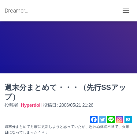
Dreamer...
ナ
ビ
ゲ
ー
シ
ョ
ン
を
切
り
替
え
週末分まとめて・・・（先行SSアッ
プ）
投稿者:
Hyperdoll
投稿日:
2006/05/21 21:26
週末分まとめて月曜に更新しようと思っていたが、思わぬ体調不良で、火曜
日になってしまった＾＾；