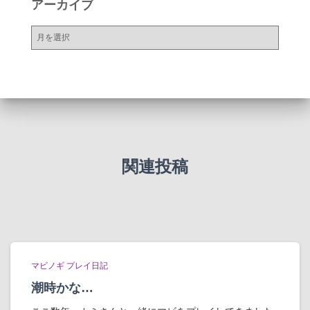
アーカイブ
ー
ア
ー
カ
イ
ブ
関連投稿
マビノギ プレイ日記
潮時かな…