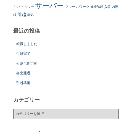
サーバー
キバ
フレームワーク
インフラ
健康診断
入院
内視
引越
鏡
病気
最近の投稿
転職しました
引越完了
引越 1週間前
審査通過
引越準備
カテゴリー
カ
テ
ゴ
リ