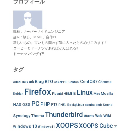
プロフィール
職種 : サーバーサイドエンジニア
趣味 : 散歩、MMO、自作PC
新しいもの、古いもの問わず気に入ったらのめりこみます!!
コーヒーとドーナツがあればがんばれる!!
ドーナツ バンザイ!!
タグ
Blog
BTO
CentOS7
ark
Chrome
AlmaLinux
CakePHP
CentOS
Firefox
Linux
IE
Mozilla
Debian
Fluentd
HDMI
Mac
PC
PHP
NAS
OSS
PT3
RHEL
RockyLinux
samba
smb
Sound
Thunderbird
Synology
Thema
Wiki
Web
Ubuntu
XOOPS
XOOPS Cube
windows 10
ア
Windows11