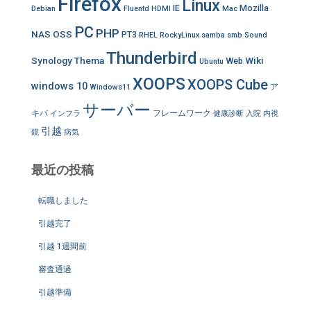
Firefox
Linux
IE
Mozilla
Debian
Fluentd
HDMI
Mac
PC
PHP
NAS
OSS
PT3
RHEL
RockyLinux
samba
smb
Sound
Thunderbird
Synology
Thema
Wiki
Web
Ubuntu
XOOPS
XOOPS Cube
windows 10
ア
Windows11
サーバー
キバ
フレームワーク
インフラ
健康診断
入院
内視
引越
鏡
病気
最近の投稿
転職しました
引越完了
引越 1週間前
審査通過
引越準備