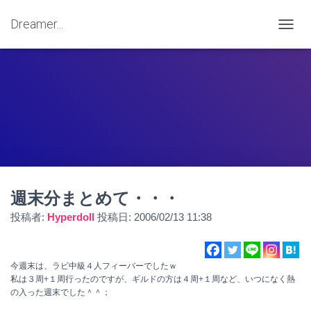
Dreamer...
ナ
ビ
ゲ
ー
シ
ョ
ン
を
切
り
替
え
週末分まとめて・・・
投稿者:
Hyperdoll
投稿日:
2006/02/13 11:38
今週末は、ラビ中級４人フィーバーでしたｗ
私は３周+１周行ったのですが、ギルドの方は４周+１周など、いつになく熱
の入った週末でした＾＾；