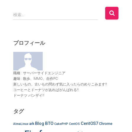
検
検索…
索
:
プロフィール
職種 : サーバーサイドエンジニア
趣味 : 散歩、MMO、自作PC
新しいもの、古いもの問わず気に入ったらのめりこみます!!
コーヒーとドーナツがあればがんばれる!!
ドーナツ バンザイ!!
タグ
Blog
BTO
CentOS7
ark
Chrome
AlmaLinux
CakePHP
CentOS