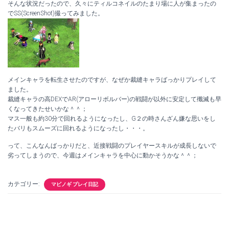
そんな状況だったので、久々にティルコネイルのたまり場に人が集まったの
でSS(ScreenShot)撮ってみました。
メインキャラを転生させたのですが、なぜか裁縫キャラばっかりプレイして
ました。
裁縫キャラの高DEXでAR(アローリボルバー)の戦闘が以外に安定して殲滅も早
くなってきたせいかな＾＾；
マス一般も約30分で回れるようになったし、G２の時さんざん嫌な思いをし
たバリもスムーズに回れるようになったし・・・。
って、こんなんばっかりだと、近接戦闘のプレイヤースキルが成長しないで
劣ってしまうので、今週はメインキャラを中心に動かそうかな＾＾；
カテゴリー:
マビノギ プレイ日記