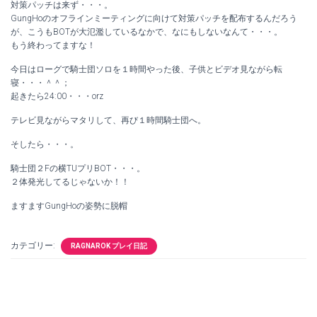
対策パッチは来ず・・・。
GungHoのオフラインミーティングに向けて対策パッチを配布するんだろう
が、こうもBOTが大氾濫しているなかで、なにもしないなんて・・・。
もう終わってますな！
今日はローグで騎士団ソロを１時間やった後、子供とビデオ見ながら転
寝・・・＾＾；
起きたら24:00・・・orz
テレビ見ながらマタリして、再び１時間騎士団へ。
そしたら・・・。
騎士団２Fの横TUプリBOT・・・。
２体発光してるじゃないか！！
ますますGungHoの姿勢に脱帽
カテゴリー:
RAGNAROK プレイ日記