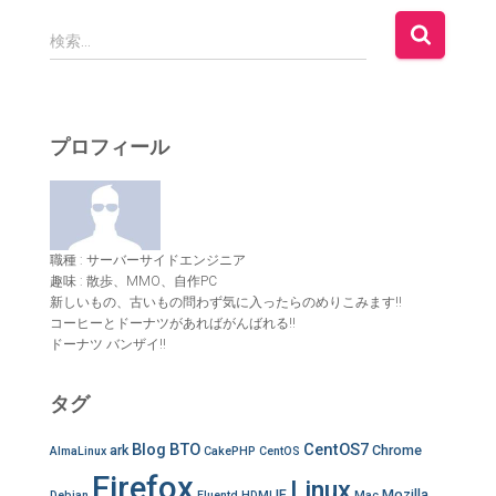
検
検索…
索
:
プロフィール
職種 : サーバーサイドエンジニア
趣味 : 散歩、MMO、自作PC
新しいもの、古いもの問わず気に入ったらのめりこみます!!
コーヒーとドーナツがあればがんばれる!!
ドーナツ バンザイ!!
タグ
Blog
BTO
CentOS7
ark
Chrome
AlmaLinux
CakePHP
CentOS
Firefox
Linux
IE
Mozilla
Debian
Fluentd
HDMI
Mac