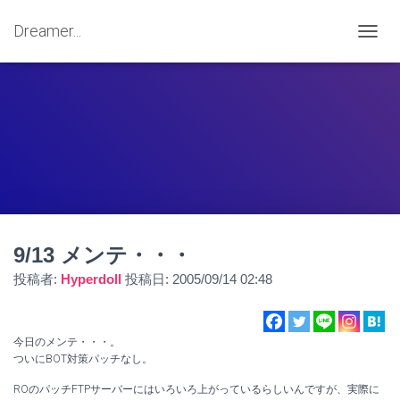
Dreamer...
ナ
ビ
ゲ
ー
シ
ョ
ン
を
切
り
替
え
9/13 メンテ・・・
投稿者:
Hyperdoll
投稿日:
2005/09/14 02:48
今日のメンテ・・・。
ついにBOT対策パッチなし。
ROのパッチFTPサーバーにはいろいろ上がっているらしいんですが、実際に