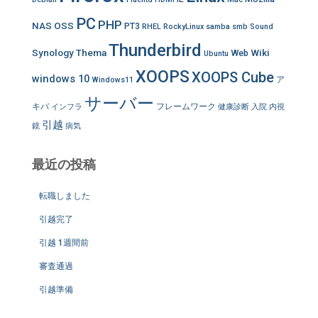
PC
PHP
NAS
OSS
PT3
RHEL
RockyLinux
samba
smb
Sound
Thunderbird
Synology
Thema
Wiki
Web
Ubuntu
XOOPS
XOOPS Cube
windows 10
ア
Windows11
サーバー
キバ
フレームワーク
インフラ
健康診断
入院
内視
引越
鏡
病気
最近の投稿
転職しました
引越完了
引越 1週間前
審査通過
引越準備