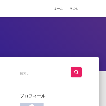
ホーム
その他
検
検索…
索
:
プロフィール