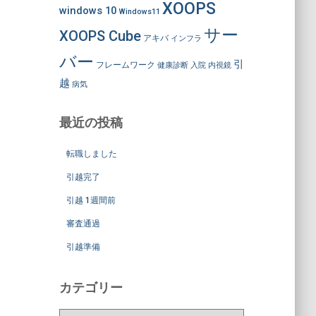
XOOPS
windows 10
Windows11
サー
XOOPS Cube
アキバ
インフラ
バー
引
フレームワーク
健康診断
入院
内視鏡
越
病気
最近の投稿
転職しました
引越完了
引越 1週間前
審査通過
引越準備
カテゴリー
カ