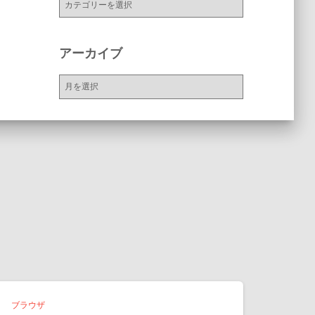
テ
ゴ
リ
アーカイブ
ー
ア
ー
カ
イ
ブ
ブラウザ