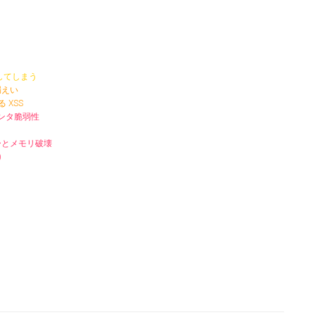
致してしまう
漏えい
る XSS
グポインタ脆弱性
フローとメモリ破壊
)