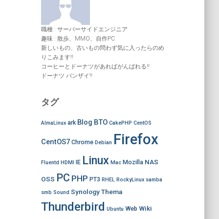
職種 : サーバーサイドエンジニア
趣味 : 散歩、MMO、自作PC
新しいもの、古いもの問わず気に入ったらのめ
りこみます!!
コーヒーとドーナツがあればがんばれる!!
ドーナツ バンザイ!!
タグ
Blog
BTO
ark
AlmaLinux
CakePHP
CentOS
Firefox
CentOS7
Chrome
Debian
Linux
NAS
IE
Mozilla
Fluentd
HDMI
Mac
PC
PHP
OSS
PT3
RHEL
RockyLinux
samba
Synology
Thema
smb
Sound
Thunderbird
Wiki
Web
Ubuntu