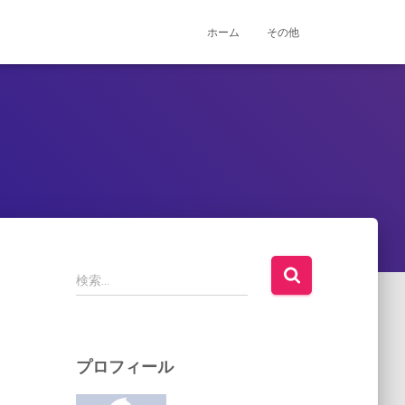
ホーム
その他
検
検索…
索
:
プロフィール