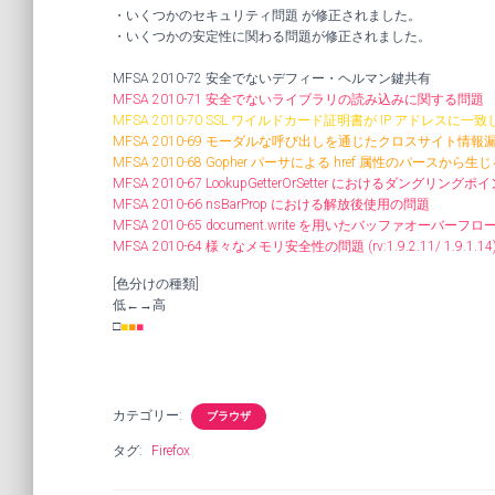
・いくつかのセキュリティ問題 が修正されました。
・いくつかの安定性に関わる問題が修正されました。
MFSA 2010-72 安全でないデフィー・ヘルマン鍵共有
MFSA 2010-71 安全でないライブラリの読み込みに関する問題
MFSA 2010-70 SSL ワイルドカード証明書が IP アドレスに一
MFSA 2010-69 モーダルな呼び出しを通じたクロスサイト情報
MFSA 2010-68 Gopher パーサによる href 属性のパースから生じ
MFSA 2010-67 LookupGetterOrSetter におけるダングリン
MFSA 2010-66 nsBarProp における解放後使用の問題
MFSA 2010-65 document.write を用いたバッファオーバー
MFSA 2010-64 様々なメモリ安全性の問題 (rv:1.9.2.11/ 1.9.1.14
[色分けの種類]
低←→高
□
■
■
■
カテゴリー:
ブラウザ
タグ:
Firefox