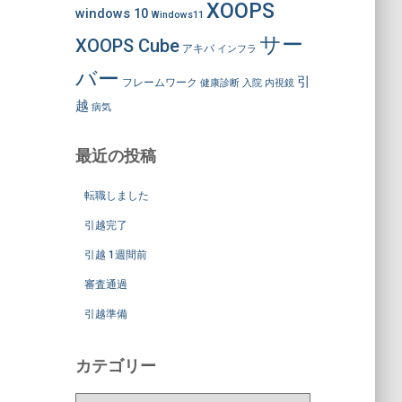
XOOPS
windows 10
Windows11
サー
XOOPS Cube
アキバ
インフラ
バー
引
フレームワーク
健康診断
入院
内視鏡
越
病気
最近の投稿
転職しました
引越完了
引越 1週間前
審査通過
引越準備
カテゴリー
カ