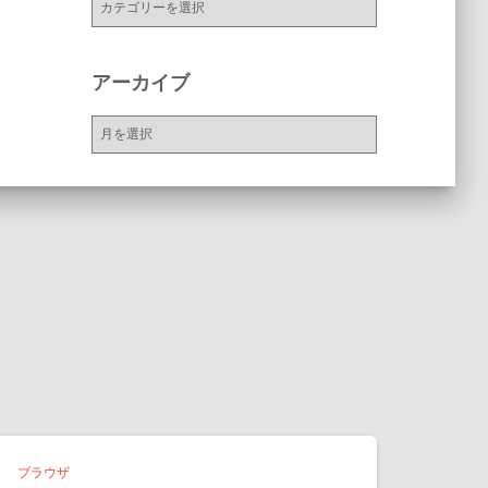
テ
ゴ
リ
アーカイブ
ー
ア
ー
カ
イ
ブ
ブラウザ