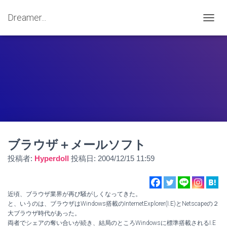
Dreamer...
ナ
ビ
ゲ
ー
シ
ョ
ン
を
切
り
替
え
ブラウザ＋メールソフト
投稿者:
Hyperdoll
投稿日:
2004/12/15 11:59
近頃、ブラウザ業界が再び騒がしくなってきた。
と、いうのは、ブラウザはWindows搭載のInternetExplorer(I.E)とNetscapeの２
大ブラウザ時代があった。
両者でシェアの奪い合いが続き、結局のところWindowsに標準搭載されるI.E