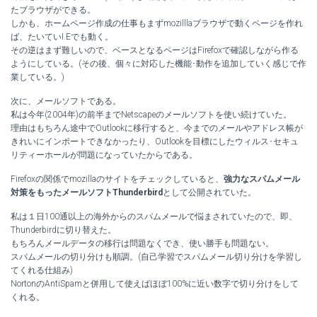
たブラウザができる。
しかも、ホームページ作成の仕事もまずmozilllaブラウザで動くページを作れ
ば、たいていI.Eでも動く。
その逆はまず難しいので、ベースとなるページはFirefoxで確認しながら作る
ようにしている。(その後、個々に対応した機能･動作を追加していく感じで作
業している。)
次に、メールソフトである。
私は今年(2004年)の前半までNetscapeのメールソフトを使い続けていた。
理由はもちろん途中でOutlookに移行すると、今までのメールやアドレス帳が
きれいにインポートできなかったり、Outlookを目標にしたウィルス･セキュ
リティーホールが問題になっていたからである。
Firefoxの関係でmozillaのサイトをチェックしていると、
強力なスパムメール
対策をもったメールソフトThunderbird
として公開されていた。
私は１日100通以上の海外からのスパムメールで悩まされていたので、即、
Thunderbirdに切り替えた。
もちろんメールデータの移行は問題なくでき、使い勝手も問題ない。
スパムメールの切り分けも順調。(自己学習でスパムメール切り分けを学習し
てくれる仕組み)
NortonのAntiSpamと併用して使えばほぼ100%に近い数字で切り分けをして
くれる。