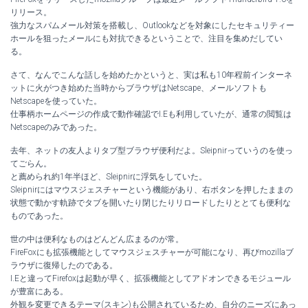
リリース。
強力なスパムメール対策を搭載し、Outlookなどを対象にしたセキュリティー
ホールを狙ったメールにも対抗できるということで、注目を集めだしてい
る。
さて、なんでこんな話しを始めたかというと、実は私も10年程前インターネ
ットに火がつき始めた当時からブラウザはNetscape、メールソフトも
Netscapeを使っていた。
仕事柄ホームページの作成で動作確認でI.Eも利用していたが、通常の閲覧は
Netscapeのみであった。
去年、ネットの友人よりタブ型ブラウザ便利だよ。Sleipnirっていうのを使っ
てごらん。
と薦められ約1年半ほど、Sleipnirに浮気をしていた。
Sleipnirにはマウスジェスチャーという機能があり、右ボタンを押したままの
状態で動かす軌跡でタブを開いたり閉じたりリロードしたりととても便利な
ものであった。
世の中は便利なものはどんどん広まるのが常。
FireFoxにも拡張機能としてマウスジェスチャーが可能になり、再びmozillaブ
ラウザに復帰したのである。
I.Eと違ってFirefoxは起動が早く、拡張機能としてアドオンできるモジュール
が豊富にある。
外観を変更できるテーマ(スキン)も公開されているため、自分のニーズにあっ