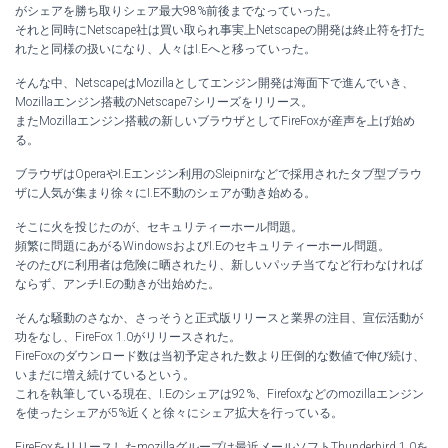
がシェアを勝ち取りシェア最大98%前後までなっていった。
それと同時にNetscape社は買い取られ事実上Netscapeの開発は終止符を打た
れたと同様の扱いになり、人々はI.Eへと移っていった。
そんな中、NetscapeはMozillaとしてエンジン開発は海面下で進んでいき、
Mozillaエンジン搭載のNetscape7シリーズをリリース。
またMozillaエンジン搭載の新しいブラウザとしてFireFoxが産声を上げ始め
る。
ブラウザはOperaやI.Eエンジン利用のSleipnirなどで採用されたタブ型ブラウ
ザに人気が集まり徐々にI.E不動のシェアが動き始める。
そこに火を投じたのが、セキュリティーホール問題。
頻繁に問題にあがるWindowsおよびI.Eのセキュリティーホール問題。
そのたびに利用者は危険に晒されたり、新しいパッチ当てなど行わなければ
ならず、アンチI.Eの動きが出始めた。
そんな騒動のさなか、さっそうと正式版リリースと業界の注目、宣伝活動が
功をなし、FireFox 1.0がリリースされた。
FireFoxのダウンロード数は当初予定された数より圧倒的な数値で伸び続け、
いまだに増え続けているという。
これを執筆している現在、I.Eのシェアは92%、Firefoxなどのmozillaエンジン
を使ったシェアが5%近くと徐々にシェア拡大を行っている。
FireFoxをリリースしたmozillaグループは最近メールソフトThunderbird 1.0を