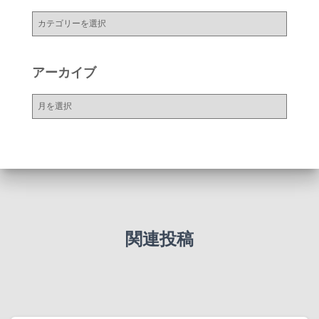
カ
テ
ゴ
リ
アーカイブ
ー
ア
ー
カ
イ
ブ
関連投稿