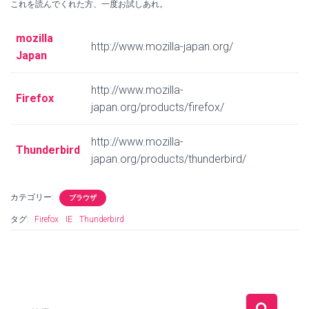
これを読んでくれた方、一度お試しあれ。
mozilla
http://www.mozilla-japan.org/
Japan
http://www.mozilla-
Firefox
japan.org/products/firefox/
http://www.mozilla-
Thunderbird
japan.org/products/thunderbird/
カテゴリー:
ブラウザ
タグ:
Firefox
IE
Thunderbird
検