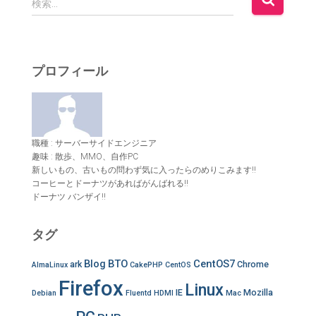
検索…
索
:
プロフィール
職種 : サーバーサイドエンジニア
趣味 : 散歩、MMO、自作PC
新しいもの、古いもの問わず気に入ったらのめりこみます!!
コーヒーとドーナツがあればがんばれる!!
ドーナツ バンザイ!!
タグ
Blog
BTO
CentOS7
ark
Chrome
AlmaLinux
CakePHP
CentOS
Firefox
Linux
IE
Mozilla
Debian
Fluentd
HDMI
Mac