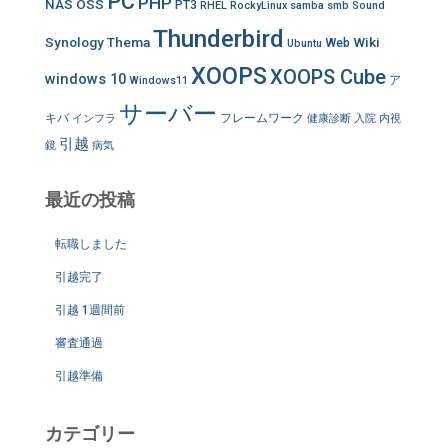
PC
PHP
NAS
OSS
PT3
RHEL
RockyLinux
samba
smb
Sound
Thunderbird
Synology
Thema
Wiki
Web
Ubuntu
XOOPS
XOOPS Cube
windows 10
ア
Windows11
サーバー
キバ
フレームワーク
インフラ
健康診断
入院
内視
引越
鏡
病気
最近の投稿
転職しました
引越完了
引越 1週間前
審査通過
引越準備
カテゴリー