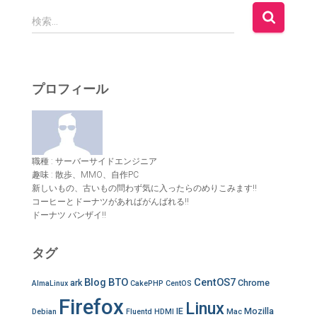
検
検索…
索
:
プロフィール
職種 : サーバーサイドエンジニア
趣味 : 散歩、MMO、自作PC
新しいもの、古いもの問わず気に入ったらのめりこみます!!
コーヒーとドーナツがあればがんばれる!!
ドーナツ バンザイ!!
タグ
Blog
BTO
CentOS7
ark
Chrome
AlmaLinux
CakePHP
CentOS
Firefox
Linux
IE
Mozilla
Debian
Fluentd
HDMI
Mac