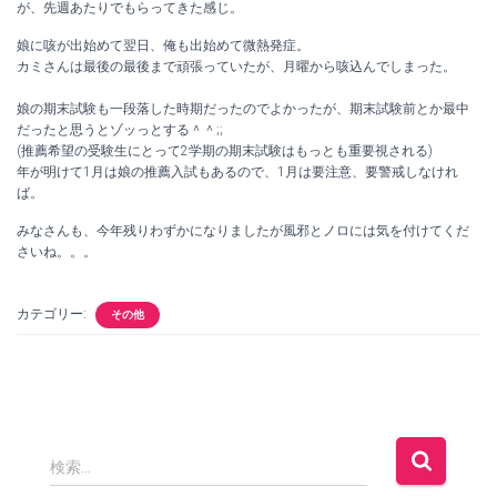
が、先週あたりでもらってきた感じ。
娘に咳が出始めて翌日、俺も出始めて微熱発症。
カミさんは最後の最後まで頑張っていたが、月曜から咳込んでしまった。
娘の期末試験も一段落した時期だったのでよかったが、期末試験前とか最中
だったと思うとゾッっとする＾＾;;
(推薦希望の受験生にとって2学期の期末試験はもっとも重要視される)
年が明けて1月は娘の推薦入試もあるので、1月は要注意、要警戒しなけれ
ば。
みなさんも、今年残りわずかになりましたが風邪とノロには気を付けてくだ
さいね。。。
カテゴリー:
その他
検
検索…
索