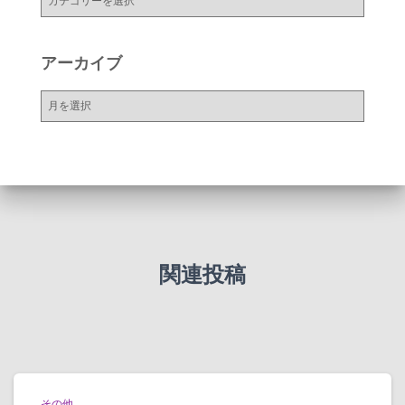
テ
ゴ
リ
アーカイブ
ー
ア
ー
カ
イ
ブ
関連投稿
その他