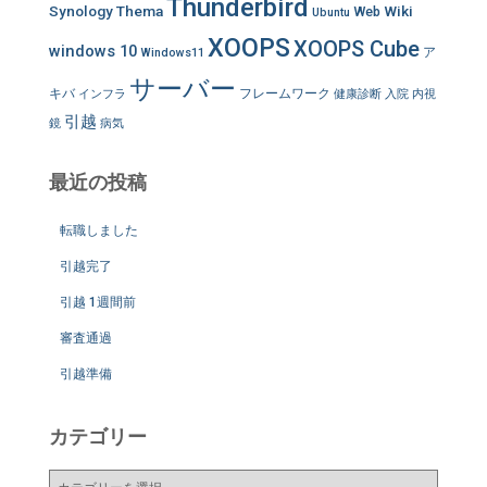
Thunderbird
Synology
Thema
Wiki
Web
Ubuntu
XOOPS
XOOPS Cube
windows 10
ア
Windows11
サーバー
キバ
フレームワーク
インフラ
健康診断
入院
内視
引越
鏡
病気
最近の投稿
転職しました
引越完了
引越 1週間前
審査通過
引越準備
カテゴリー
カ