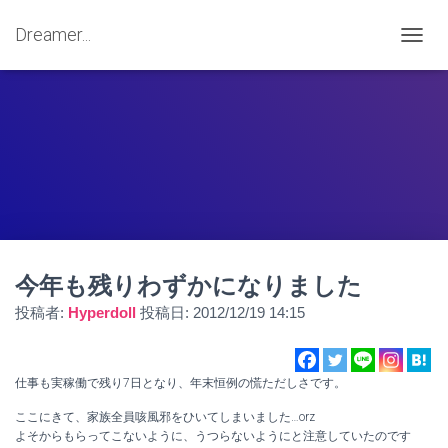
Dreamer...
ナ
ビ
ゲ
ー
シ
ョ
ン
を
切
り
替
え
今年も残りわずかになりました
投稿者:
Hyperdoll
投稿日:
2012/12/19 14:15
仕事も実稼働で残り7日となり、年末恒例の慌ただしさです。
ここにきて、家族全員咳風邪をひいてしまいました…orz
よそからもらってこないように、うつらないようにと注意していたのです