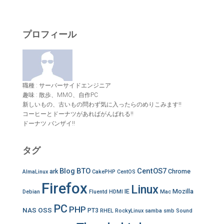
:
プロフィール
職種 : サーバーサイドエンジニア
趣味 : 散歩、MMO、自作PC
新しいもの、古いもの問わず気に入ったらのめりこみます!!
コーヒーとドーナツがあればがんばれる!!
ドーナツ バンザイ!!
タグ
Blog
BTO
CentOS7
ark
Chrome
AlmaLinux
CakePHP
CentOS
Firefox
Linux
IE
Mozilla
Debian
Fluentd
HDMI
Mac
PC
PHP
NAS
OSS
PT3
RHEL
RockyLinux
samba
smb
Sound