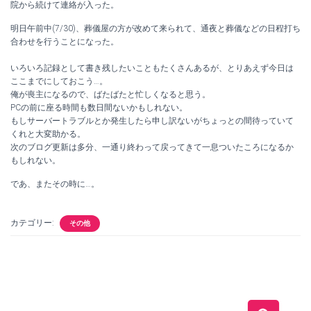
院から続けて連絡が入った。
明日午前中(7/30)、葬儀屋の方が改めて来られて、通夜と葬儀などの日程打ち
合わせを行うことになった。
いろいろ記録として書き残したいこともたくさんあるが、とりあえず今日は
ここまでにしておこう…。
俺が喪主になるので、ばたばたと忙しくなると思う。
PCの前に座る時間も数日間ないかもしれない。
もしサーバートラブルとか発生したら申し訳ないがちょっとの間待っていて
くれと大変助かる。
次のブログ更新は多分、一通り終わって戻ってきて一息ついたころになるか
もしれない。
であ、またその時に…。
カテゴリー:
その他