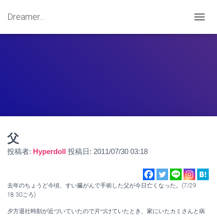
Dreamer...
ナ
ビ
ゲ
ー
シ
ョ
ン
を
切
り
替
え
父
投稿者:
Hyperdoll
投稿日:
2011/07/30 03:18
去年のちょうど今頃、すい臓がんで手術した父が今日亡くなった。(7/29
18:30ごろ)
夕方退社時刻が近づいていたので片づけていたとき、家にいたカミさんと病