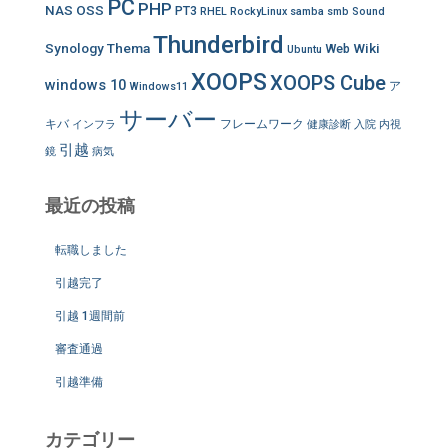
PC
PHP
NAS
OSS
PT3
RHEL
RockyLinux
samba
smb
Sound
Thunderbird
Synology
Thema
Wiki
Web
Ubuntu
XOOPS
XOOPS Cube
windows 10
ア
Windows11
サーバー
キバ
フレームワーク
インフラ
健康診断
入院
内視
引越
鏡
病気
最近の投稿
転職しました
引越完了
引越 1週間前
審査通過
引越準備
カテゴリー