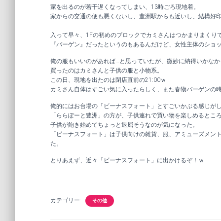
家を出るのが若干遅くなってしまい、13時ごろ現地着。
家からの交通の便も悪くないし、豊洲駅からも近いし、結構好
入って早々、1Fの初めのブロックでカミさんはつかまりまくり
『バーゲン』だったというのもあるんだけど、女性主体のショ
俺の服もいいのがあれば…と思っていたが、微妙に納得いかなか
買ったのはカミさんと子供の服と小物系。
この日、現地を出たのは閉店直前の21:00ｗ
カミさん自体はすごい気に入ったらしく、また春物バーゲンの
俺的にはお台場の「ビーナスフォート」とすごいかぶる感じが
「ららぽーと豊洲」の方が、子供連れで買い物を楽しめるとこ
子供が飽き始めてちょっと退屈そうなのが気になった。
「ビーナスフォート」は子供向けの雑貨、服、アミューズメン
た。
とりあえず、近々「ビーナスフォート」に出かけるぞ！ｗ
カテゴリー:
その他