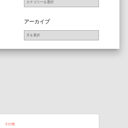
テ
ゴ
リ
アーカイブ
ー
ア
ー
カ
イ
ブ
その他