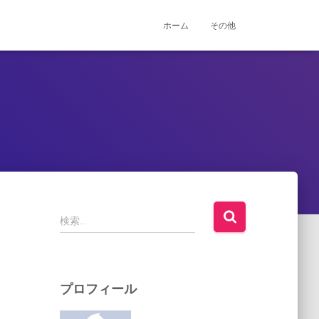
ホーム
その他
検
検索…
索
:
プロフィール