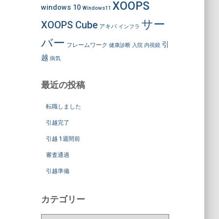
XOOPS
windows 10
Windows11
サー
XOOPS Cube
アキバ
インフラ
バー
引
フレームワーク
健康診断
入院
内視鏡
越
病気
最近の投稿
転職しました
引越完了
引越 1週間前
審査通過
引越準備
カテゴリー
カ