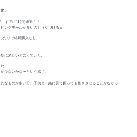
印象。
で、すでに1時間経過＾＾；
ッピングモールが多いのもうなづけるｗ
ったりで結局購入なし。
時期に来たいと言っていた。
した。
ろが少ないかな〜という感じ。
ト的なものが多い分、子供と一緒に見て回っても飽きさせることがなかっ