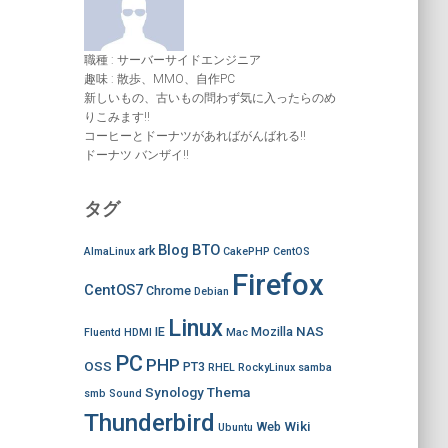
職種 : サーバーサイドエンジニア
趣味 : 散歩、MMO、自作PC
新しいもの、古いもの問わず気に入ったらのめ
りこみます!!
コーヒーとドーナツがあればがんばれる!!
ドーナツ バンザイ!!
タグ
Blog
BTO
ark
AlmaLinux
CakePHP
CentOS
Firefox
CentOS7
Chrome
Debian
Linux
NAS
IE
Mozilla
Fluentd
HDMI
Mac
PC
PHP
OSS
PT3
RHEL
RockyLinux
samba
Synology
Thema
smb
Sound
Thunderbird
Wiki
Web
Ubuntu