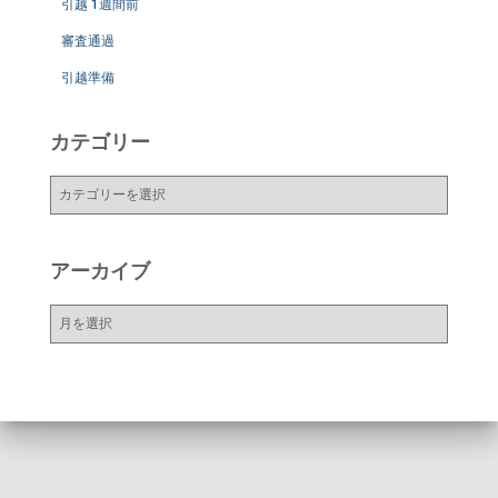
引越 1週間前
審査通過
引越準備
カテゴリー
カ
テ
ゴ
リ
アーカイブ
ー
ア
ー
カ
イ
ブ