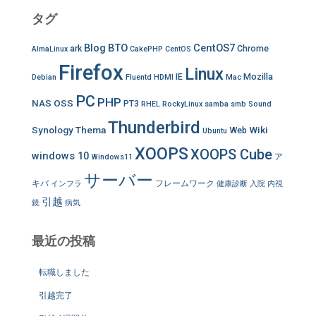
タグ
Blog
BTO
CentOS7
ark
Chrome
AlmaLinux
CakePHP
CentOS
Firefox
Linux
IE
Mozilla
Debian
Fluentd
HDMI
Mac
PC
PHP
NAS
OSS
PT3
RHEL
RockyLinux
samba
smb
Sound
Thunderbird
Synology
Thema
Wiki
Web
Ubuntu
XOOPS
XOOPS Cube
windows 10
ア
Windows11
サーバー
キバ
フレームワーク
インフラ
健康診断
入院
内視
引越
鏡
病気
最近の投稿
転職しました
引越完了