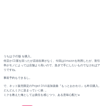
うちは DVD版 を購入。
何店かCD屋を回ったが店頭在庫がなく、今回はAmazonを利用したが、割引
率がモノによっては店舗より高いので、急ぎで手にしたいものでなければア
リですね。
事前予約もできるし。
で、ネット販売限定のProject DIVA追加楽曲『もっとおかわり』も昨日購入。
どんどんミクに染まっていく娘…。
ミクを教えた俺としては責任を感じつつ、ある意味心配だｗ