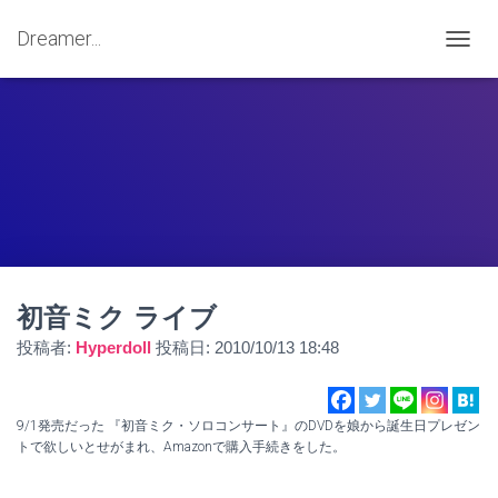
Dreamer...
ナ
ビ
ゲ
ー
シ
ョ
ン
を
切
り
替
え
初音ミク ライブ
投稿者:
Hyperdoll
投稿日:
2010/10/13 18:48
9/1発売だった 『初音ミク・ソロコンサート』のDVDを娘から誕生日プレゼン
トで欲しいとせがまれ、Amazonで購入手続きをした。