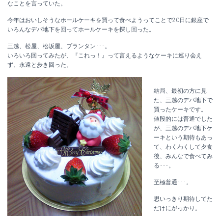
なことを言っていた。
今年はおいしそうなホールケーキを買って食べようってことで20日に銀座で
いろんなデパ地下を回ってホールケーキを探し回った。
三越、松屋、松坂屋、プランタン･･･。
いろいろ回ってみたが、『これっ！』って言えるようなケーキに巡り会え
ず、永遠と歩き回った。
結局、最初の方に見
た、三越のデパ地下で
買ったケーキです。
値段的には普通でした
が、三越のデパ地下ケ
ーキという期待もあっ
て、わくわくして夕食
後、みんなで食べてみ
る･･･。
至極普通･･･。
思いっきり期待してた
だけにがっかり。