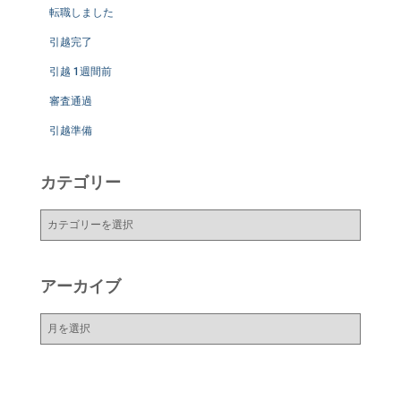
転職しました
引越完了
引越 1週間前
審査通過
引越準備
カテゴリー
カ
テ
ゴ
リ
アーカイブ
ー
ア
ー
カ
イ
ブ