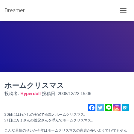
Dreamer...
ナ
ビ
ゲ
ー
シ
ョ
ン
を
切
り
替
え
ホームクリスマス
投稿者:
Hyperdoll
投稿日:
2008/12/22 15:06
20日にはわたしの実家で両親とホームクリスマス。
21日はカミさんの義父さんを呼んでホームクリスマス。
こんな景気のせいか今年はホームクリスマスの家庭が多いようでTVでもそん