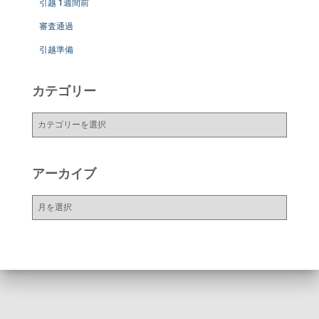
引越 1週間前
審査通過
引越準備
カテゴリー
カ
テ
ゴ
リ
アーカイブ
ー
ア
ー
カ
イ
ブ