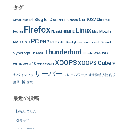
タグ
Blog
BTO
CentOS7
ark
Chrome
AlmaLinux
CakePHP
CentOS
Firefox
Linux
IE
Mozilla
Debian
Fluentd
HDMI
Mac
PC
PHP
NAS
OSS
PT3
RHEL
RockyLinux
samba
smb
Sound
Thunderbird
Synology
Thema
Wiki
Web
Ubuntu
XOOPS
XOOPS Cube
windows 10
ア
Windows11
サーバー
キバ
フレームワーク
インフラ
健康診断
入院
内視
引越
鏡
病気
最近の投稿
転職しました
引越完了