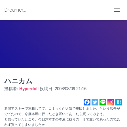
Dreamer...
ナ
ビ
ゲ
ー
シ
ョ
ン
を
切
り
替
え
ハニカム
投稿者:
Hyperdoll
投稿日:
2008/08/09 21:16
週間アスキーで連載してて、コミックが人気で重版しました。という広告が
でてたので、今度本屋に行ったとき置いてあったら買ってみよう。
と思っていたところ、今日六本木の本屋に残りの一冊で置いてあったので思
わず買ってしまいましたｗ