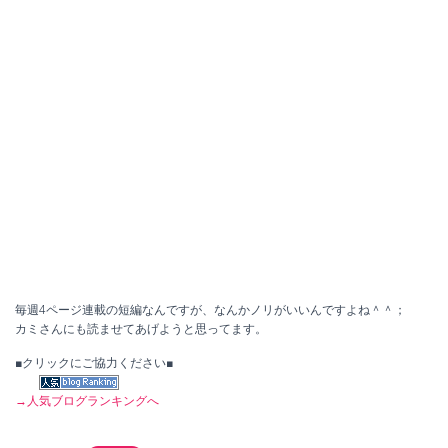
毎週4ページ連載の短編なんですが、なんかノリがいいんですよね＾＾；
カミさんにも読ませてあげようと思ってます。
■クリックにご協力ください■
→人気ブログランキングへ