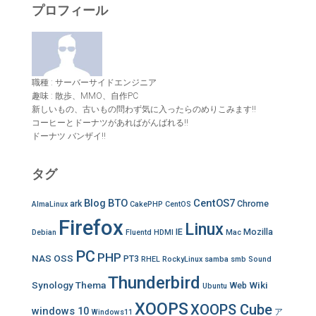
プロフィール
職種 : サーバーサイドエンジニア
趣味 : 散歩、MMO、自作PC
新しいもの、古いもの問わず気に入ったらのめりこみます!!
コーヒーとドーナツがあればがんばれる!!
ドーナツ バンザイ!!
タグ
Blog
BTO
CentOS7
ark
Chrome
AlmaLinux
CakePHP
CentOS
Firefox
Linux
IE
Mozilla
Debian
Fluentd
HDMI
Mac
PC
PHP
NAS
OSS
PT3
RHEL
RockyLinux
samba
smb
Sound
Thunderbird
Synology
Thema
Wiki
Web
Ubuntu
XOOPS
XOOPS Cube
windows 10
ア
Windows11