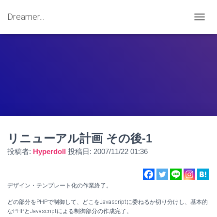
Dreamer...
ナ
ビ
ゲ
ー
シ
ョ
ン
を
切
り
替
え
リニューアル計画 その後-1
投稿者:
Hyperdoll
投稿日:
2007/11/22 01:36
デザイン・テンプレート化の作業終了。
どの部分をPHPで制御して、どこをJavascriptに委ねるか切り分けし、基本的
なPHPとJavascriptによる制御部分の作成完了。