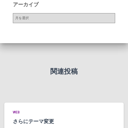
アーカイブ
ー
ア
ー
カ
イ
ブ
関連投稿
WEB
さらにテーマ変更