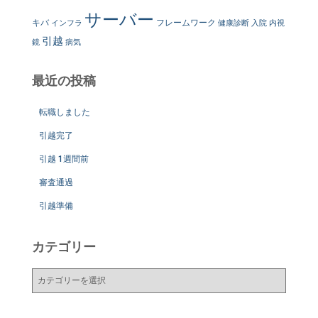
サーバー
キバ
フレームワーク
インフラ
健康診断
入院
内視
引越
鏡
病気
最近の投稿
転職しました
引越完了
引越 1週間前
審査通過
引越準備
カテゴリー
カ
テ
ゴ
リ