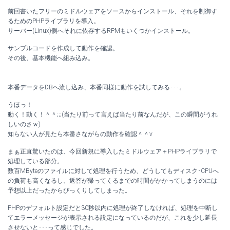
前回書いたフリーのミドルウェアをソースからインストール、それを制御す
るためのPHPライブラリを導入。
サーバー(Linux)側へそれに依存するRPMもいくつかインストール。
サンプルコードを作成して動作を確認。
その後、基本機能へ組み込み。
本番データをDBへ流し込み、本番同様に動作を試してみる･･･。
うほっ！
動く！動く！＾＾;;;(当たり前って言えば当たり前なんだが、この瞬間がうれ
しいのさｗ)
知らない人が見たら本番さながらの動作を確認＾＾v
まぁ正直驚いたのは、今回新規に導入したミドルウェア＋PHPライブラリで
処理している部分。
数百MByteのファイルに対して処理を行うため、どうしてもディスク･CPUへ
の負荷も高くなるし、返答が帰ってくるまでの時間がかかってしまうのには
予想以上だったからびっくりしてしまった。
PHPのデフォルト設定だと30秒以内に処理が終了しなければ、処理を中断し
てエラーメッセージが表示される設定になっているのだが、これを少し延長
させないと･･･って感じでした。