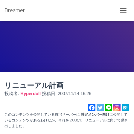
Dreamer...
ナ
ビ
ゲ
ー
シ
ョ
ン
を
切
り
替
え
リニューアル計画
投稿者:
Hyperdoll
投稿日:
2007/11/14 16:26
このコンテンツを公開している自宅サーバーに
特定メンバー向け
に公開して
いるコンテンツがあるわけだが、それを 2008/01 リニューアルに向けて動き
出しました。