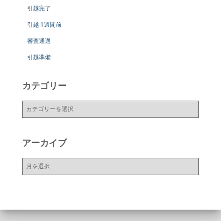
引越完了
引越 1週間前
審査通過
引越準備
カテゴリー
カ
テ
ゴ
リ
アーカイブ
ー
ア
ー
カ
イ
ブ