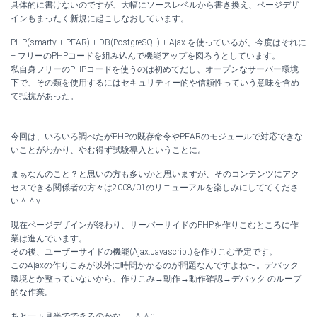
具体的に書けないのですが、大幅にソースレベルから書き換え、ページデザ
インもまったく新規に起こしなおしています。
PHP(smarty + PEAR) + DB(PostgreSQL) + Ajax を使っているが、今度はそれに
+ フリーのPHPコードを組み込んで機能アップを図ろうとしています。
私自身フリーのPHPコードを使うのは初めてだし、オープンなサーバー環境
下で、その類を使用するにはセキュリティー的や信頼性っていう意味を含め
て抵抗があった。
今回は、いろいろ調べたがPHPの既存命令やPEARのモジュールで対応できな
いことがわかり、やむ得ず試験導入ということに。
まぁなんのこと？と思いの方も多いかと思いますが、そのコンテンツにアク
セスできる関係者の方々は2008/01のリニューアルを楽しみにしててくださ
い＾＾v
現在ページデザインが終わり、サーバーサイドのPHPを作りこむところに作
業は進んでいます。
その後、ユーザーサイドの機能(Ajax:Javascript)を作りこむ予定です。
このAjaxの作りこみが以外に時間かかるのが問題なんですよね〜。デバック
環境とか整っていないから、作りこみ→動作→動作確認→デバック のループ
的な作業。
あと一ヵ月半でできるのかな･･･＾＾;;