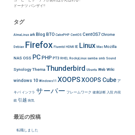
コーヒーとドーナツがあればがんばれる!!
ドーナツ バンザイ!!
タグ
Blog
BTO
CentOS7
ark
Chrome
AlmaLinux
CakePHP
CentOS
Firefox
Linux
IE
Mozilla
Debian
Fluentd
HDMI
Mac
PC
PHP
NAS
OSS
PT3
RHEL
RockyLinux
samba
smb
Sound
Thunderbird
Synology
Thema
Wiki
Web
Ubuntu
XOOPS
XOOPS Cube
windows 10
ア
Windows11
サーバー
キバ
フレームワーク
インフラ
健康診断
入院
内視
引越
鏡
病気
最近の投稿
転職しました