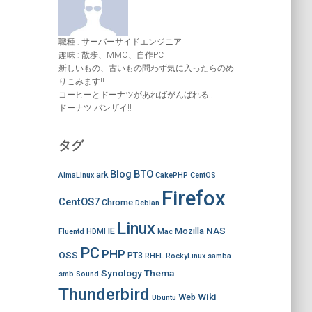
職種 : サーバーサイドエンジニア
趣味 : 散歩、MMO、自作PC
新しいもの、古いもの問わず気に入ったらのめ
りこみます!!
コーヒーとドーナツがあればがんばれる!!
ドーナツ バンザイ!!
タグ
Blog
BTO
ark
AlmaLinux
CakePHP
CentOS
Firefox
CentOS7
Chrome
Debian
Linux
NAS
IE
Mozilla
Fluentd
HDMI
Mac
PC
PHP
OSS
PT3
RHEL
RockyLinux
samba
Synology
Thema
smb
Sound
Thunderbird
Wiki
Web
Ubuntu