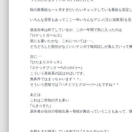
秋の新番組も一ヶ月すぎだいたいチェックしている番組も安定
いろんな背景もあってここ一年いろんなアニメ(主に深夜系)を
放送自体は終了しているが、この一年間で気に入ったのは
｢ロケットガールズ｣
前にも書いたかな、これについては･･･。
どろどろした部分がなくいいテンポで毎回話しが進んでいって
次に･･･
｢ひだまりスケッチ｣
｢スケッチブック 〜full color's〜｣
こういう美術系の話はやばいです。
無条件ではまっちゃいます＾＾;;
そういう意味では ｢ハチミツとクローバー｣もですね＾＾
あとは
これはご存知の方も多い
｢らき☆すた｣
原作者が自分の母校出身＋母校が舞台っていうこともあって、
今期もまだ放送している中では ｢スカイガールズ｣