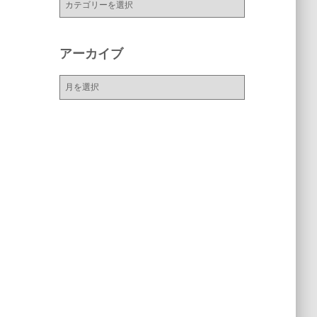
テ
ゴ
リ
アーカイブ
ー
ア
ー
カ
イ
ブ