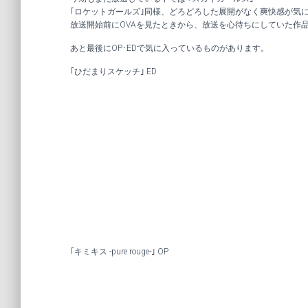
｢ロケットガールズ｣同様、どろどろした展開がなく爽快感が気
放送開始前にOVAを見たときから、放送を心待ちにしていた作
あと最後にOP･EDで気に入っているものがあります。
｢ひだまりスケッチ｣ ED
｢キミキス -pure rouge-｣ OP