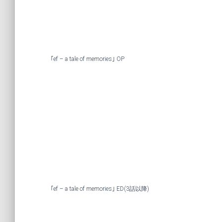
｢ef – a tale of memories｣ OP
｢ef – a tale of memories｣ ED(3話以降)