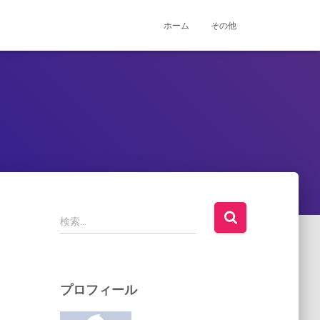
ホーム
その他
検
検索…
索
:
プロフィール