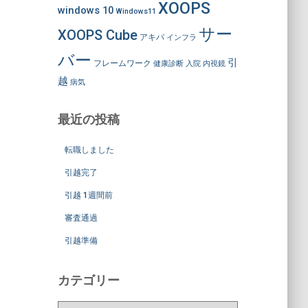
XOOPS
windows 10
Windows11
サー
XOOPS Cube
アキバ
インフラ
バー
引
フレームワーク
健康診断
入院
内視鏡
越
病気
最近の投稿
転職しました
引越完了
引越 1週間前
審査通過
引越準備
カテゴリー
カ