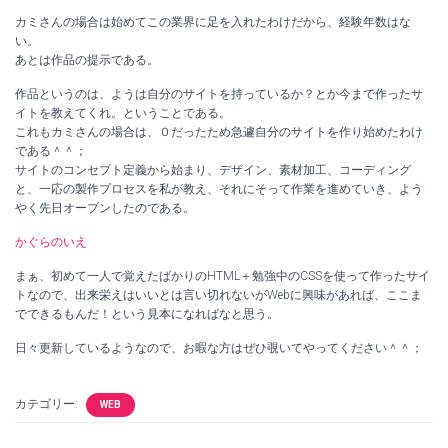
カミさんの場合は始めてこの業界に足を入れたわけだから、経験年数はな
い。
あとは作品の提示である。
作品というのは、ようは自分のサイトを持っているか？とか今まで作ったサ
イトを教えてくれ。ということである。
これもカミさんの場合は、０だったため急遽自分のサイトを作り始めたわけ
である＾＾；
サイトのコンセプト定義から始まり、デザイン、素材加工、コーディング
と、一応の製作プロセスを私が教え、それにそって作業を進めていき、よう
やく先日オープンしたのである。
かぐらのいえ
まぁ、初めて一人で覚えたばかりのHTML＋勉強中のCSSを使って作ったサイ
トなので、出来栄えはいいとは言い切れないがWebに興味があれば、ここま
でできるもんだ！という見本になればなと思う。
日々更新しているようなので、お暇な方はぜひ覗いてやってください＾＾；
カテゴリー:
WEB