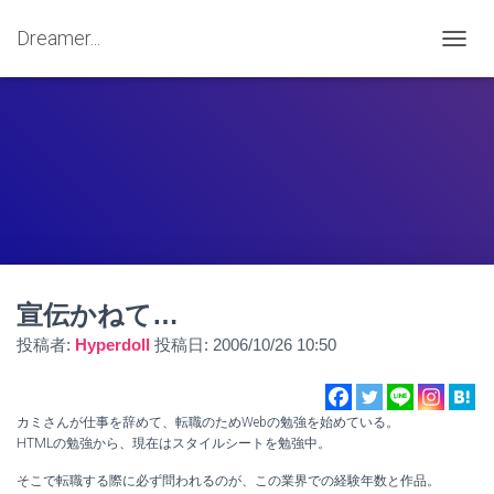
Dreamer...
ナ
ビ
ゲ
ー
シ
ョ
ン
を
切
り
替
え
宣伝かねて…
投稿者:
Hyperdoll
投稿日:
2006/10/26 10:50
カミさんが仕事を辞めて、転職のためWebの勉強を始めている。
HTMLの勉強から、現在はスタイルシートを勉強中。
そこで転職する際に必ず問われるのが、この業界での経験年数と作品。