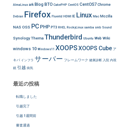
Blog
BTO
CentOS7
ark
Chrome
AlmaLinux
CakePHP
CentOS
Firefox
Linux
IE
Mozilla
Debian
Fluentd
HDMI
Mac
PC
PHP
NAS
OSS
PT3
RHEL
RockyLinux
samba
smb
Sound
Thunderbird
Synology
Thema
Wiki
Web
Ubuntu
XOOPS
XOOPS Cube
windows 10
ア
Windows11
サーバー
キバ
フレームワーク
インフラ
健康診断
入院
内視
引越
鏡
病気
最近の投稿
転職しました
引越完了
引越 1週間前
審査通過