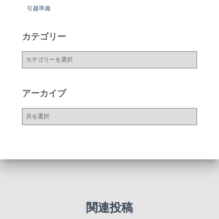
引越準備
カテゴリー
カ
テ
ゴ
リ
アーカイブ
ー
ア
ー
カ
イ
ブ
関連投稿