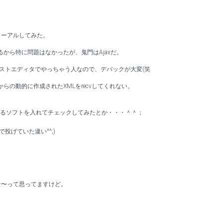
ューアルしてみた。
いじってるから特に問題はなかったが、鬼門はAjaxだ。
テキストエディタでやっちゃう人なので、デバックが大変(笑
からの動的に作成されたXMLをrecvしてくれない。
するソフトを入れてチェックしてみたとか・・・＾＾；
で投げていた違い^^;)
な〜って思ってますけど。