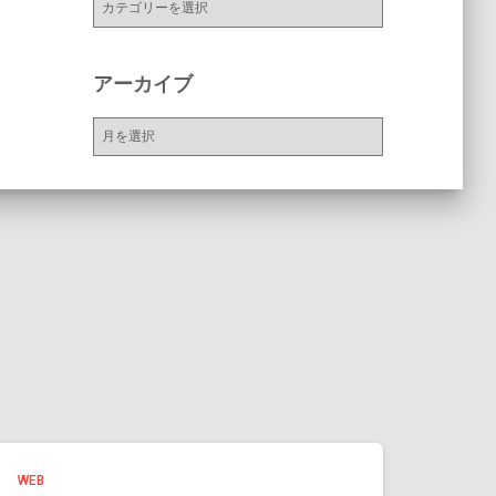
テ
ゴ
リ
アーカイブ
ー
ア
ー
カ
イ
ブ
WEB