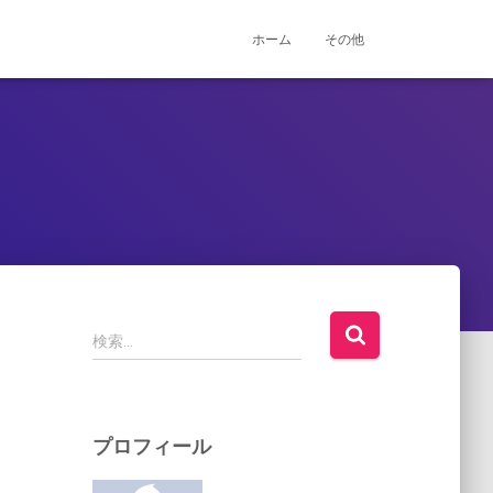
ホーム
その他
検
検索…
索
:
プロフィール