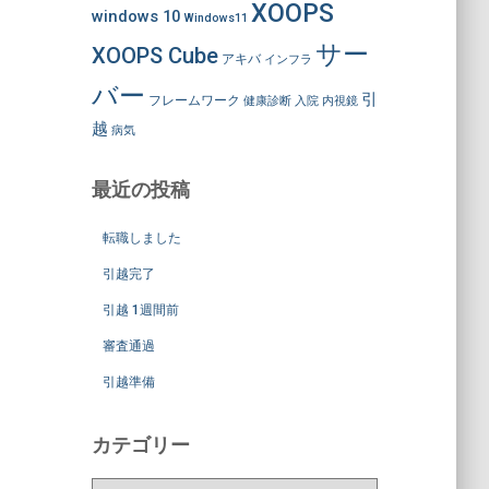
XOOPS
windows 10
Windows11
サー
XOOPS Cube
アキバ
インフラ
バー
引
フレームワーク
健康診断
入院
内視鏡
越
病気
最近の投稿
転職しました
引越完了
引越 1週間前
審査通過
引越準備
カテゴリー
カ