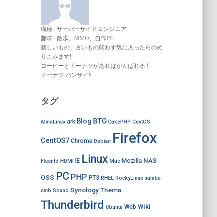
職種 : サーバーサイドエンジニア
趣味 : 散歩、MMO、自作PC
新しいもの、古いもの問わず気に入ったらのめ
りこみます!!
コーヒーとドーナツがあればがんばれる!!
ドーナツ バンザイ!!
タグ
Blog
BTO
ark
AlmaLinux
CakePHP
CentOS
Firefox
CentOS7
Chrome
Debian
Linux
NAS
IE
Mozilla
Fluentd
HDMI
Mac
PC
PHP
OSS
PT3
RHEL
RockyLinux
samba
Synology
Thema
smb
Sound
Thunderbird
Wiki
Web
Ubuntu