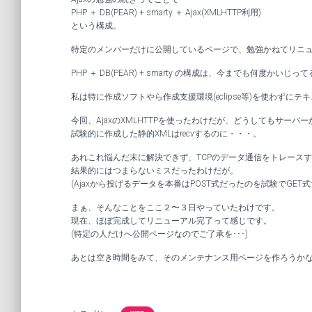
PHP ＋ DB(PEAR) + smarty ＋ Ajax(XMLHTTP利用)
という構成。
特定のメンバーだけに公開しているページで、勉強かねてリニ
PHP ＋ DB(PEAR) + smarty の構成は、今までも何度か
私は特に作成ソフトやら作成支援環境(eclipse等)を使わずに
今回、AjaxのXMLHTTPを使ったわけだが、どうしてもサーバー
試験的に作成した静的XMLはrecvするのに・・・。
あれこれ悩んだ末に解決できず、TCPのデータ通信をトレース
結果的にはつまらないミスだったわけだが。
(Ajaxから投げるデータを本番はPOST式だったのを試験でGET式
まぁ、そんなことをここ２〜３日やっていたわけです。
現在、ほぼ完成してリニューアル完了って感じです。
(特定の人だけへ公開ページなのでご了承を･･･)
あとは空き時間をみて、そのメンテナンス用ページを作ろうか