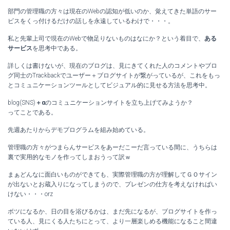
部門の管理職の方々は現在のWebの認知が低いのか、覚えてきた単語のサー
ビスをくっ付けるだけの話しを永遠しているわけで・・・。
私と先輩上司で現在のWebで物足りないものはなにか？という着目で、
ある
サービス
を思考中である。
詳しくは書けないが、現在のブログは、見にきてくれた人のコメントやブロ
グ同士のTrackbackでユーザー＋ブログサイトが繋がっているが、これをもっ
とコミュニケーションツールとしてビジュアル的に見せる方法を思考中。
blog(SNS)
＋α
のコミュニケーションサイトを立ち上げてみようか？
ってことである。
先週あたりからデモプログラムを組み始めている。
管理職の方々がつまらんサービスをあーだこーだ言っている間に、うちらは
裏で実用的なモノを作ってしまおうって訳ｗ
まぁどんなに面白いものができても、実際管理職の方が理解してＧＯサイン
が出ないとお蔵入りになってしまうので、プレゼンの仕方を考えなければい
けない・・・orz
ボツになるか、日の目を浴びるかは、まだ先になるが、ブログサイトを作っ
ている人、見にくる人たちにとって、より一層楽しめる機能になること間違