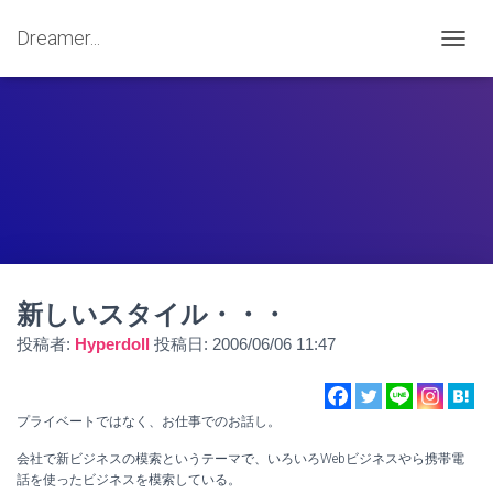
Dreamer...
ナ
ビ
ゲ
ー
シ
ョ
ン
を
切
り
替
え
新しいスタイル・・・
投稿者:
Hyperdoll
投稿日:
2006/06/06 11:47
プライベートではなく、お仕事でのお話し。
会社で新ビジネスの模索というテーマで、いろいろWebビジネスやら携帯電
話を使ったビジネスを模索している。