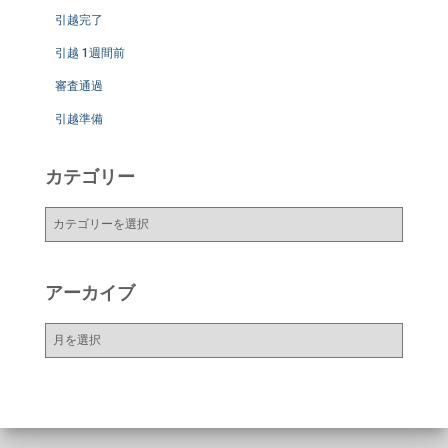
引越完了
引越 1週間前
審査通過
引越準備
カテゴリー
カ
テ
ゴ
リ
アーカイブ
ー
ア
ー
カ
イ
ブ