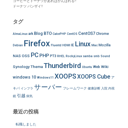
コーヒーとドーナツがあればがんばれる!!
ドーナツ バンザイ!!
タグ
Blog
BTO
CentOS7
ark
Chrome
AlmaLinux
CakePHP
CentOS
Firefox
Linux
IE
Mozilla
Debian
Fluentd
HDMI
Mac
PC
PHP
NAS
OSS
PT3
RHEL
RockyLinux
samba
smb
Sound
Thunderbird
Synology
Thema
Wiki
Web
Ubuntu
XOOPS
XOOPS Cube
windows 10
ア
Windows11
サーバー
キバ
フレームワーク
インフラ
健康診断
入院
内視
引越
鏡
病気
最近の投稿
転職しました