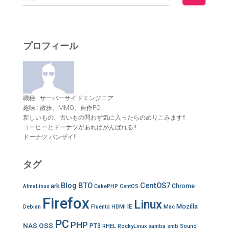
索
:
プロフィール
職種 : サーバーサイドエンジニア
趣味 : 散歩、MMO、自作PC
新しいもの、古いもの問わず気に入ったらのめりこみます!!
コーヒーとドーナツがあればがんばれる!!
ドーナツ バンザイ!!
タグ
Blog
BTO
CentOS7
ark
Chrome
AlmaLinux
CakePHP
CentOS
Firefox
Linux
IE
Mozilla
Debian
Fluentd
HDMI
Mac
PC
PHP
NAS
OSS
PT3
RHEL
RockyLinux
samba
smb
Sound