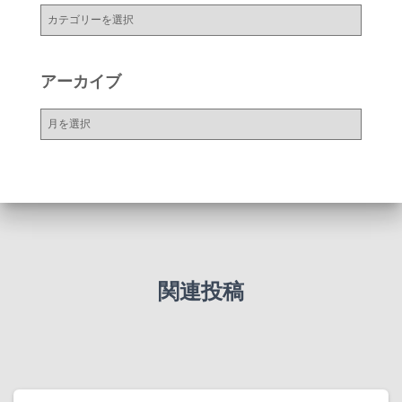
カ
テ
ゴ
リ
アーカイブ
ー
ア
ー
カ
イ
ブ
関連投稿