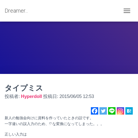
Dreamer...
ナ
ビ
ゲ
ー
シ
ョ
ン
を
切
り
替
え
タイプミス
投稿者:
Hyperdoll
投稿日:
2015/06/05 12:53
新人の勉強会向けに資料を作っていたときの話です。
一字違いの誤入力のため、!? な変換になってしまった。。。
正しい入力は