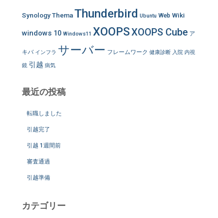
Thunderbird
Synology
Thema
Wiki
Web
Ubuntu
XOOPS
XOOPS Cube
windows 10
ア
Windows11
サーバー
キバ
フレームワーク
インフラ
健康診断
入院
内視
引越
鏡
病気
最近の投稿
転職しました
引越完了
引越 1週間前
審査通過
引越準備
カテゴリー